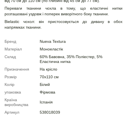
від 70 см до 110 см (по глибині від 45 см до 77 см).
Переваги тканини чохла в тому, що еластичні нитки
розташовані уздовж і поперек виворітного боку тканини.
Bielastic чохол: він пристосовується до дивану в обох
напрямках тканини.
Бренд
Nueva Textura
Матеріал
Моноеластік
Склад
60% Бавовна, 35% Поліестер, 5%
Еластична нитка
Призначення
На крісло
Розмір
70x110 см
Колір
Білий
упаковка
Фірмова
Країна
Іспанія
виробництва
Артикул
538018039