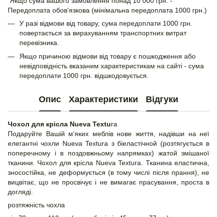
Якщо сума вашого замовлення понад 10 000 грн. -
Передоплата обов'язкова (мінімальна передоплата 1000 грн.)
У разі відмови від товару, сума передоплати 1000 грн.
повертається за вирахуванням транспортних витрат
перевізника.
Якщо причиною відмови від товару є пошкодження або
невідповідність вказаним характеристикам на сайті - сума
передоплати 1000 грн. відшкодовується.
Опис
Характеристики
Відгуки
Чохол для крісла Nueva Textu
ra
Подаруйте Вашій м'яких меблів нове життя, надівши на неї
елегантні чохли Nueva Textura з біеластічной (розтягується в
поперечному і в поздовжньому напрямках) жатой змішаної
тканини. Чохол для крісла Nueva Textura. Тканина еластична,
зносостійка, не деформується (в тому числі після прання), не
вицвітає, що не просвічує і не вимагає прасування, проста в
догляді.
розтяжність чохла