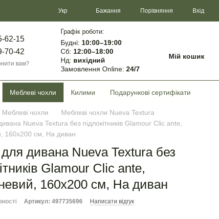
Порівняння
Укр
Бажання
Вхід
Графік роботи:
5-62-15
Будні:
10:00–19:00
Сб:
12:00–18:00
9-70-42
Мій кошик
Нд:
вихідний
нити вам?
Замовлення Online:
24/7
Меблеві чохли
Килими
Подарункові сертифікати
Меблеві чохли
Меблеві чохли Nueva Textura
ивана Nueva Textura без підлокітників Glamour Clic ante,
, 160х200 см, На диван
 для дивана Nueva Textura без
ітників Glamour Clic ante,
невий, 160х200 см, На диван
вності
Артикул: 497735696
Написати відгук