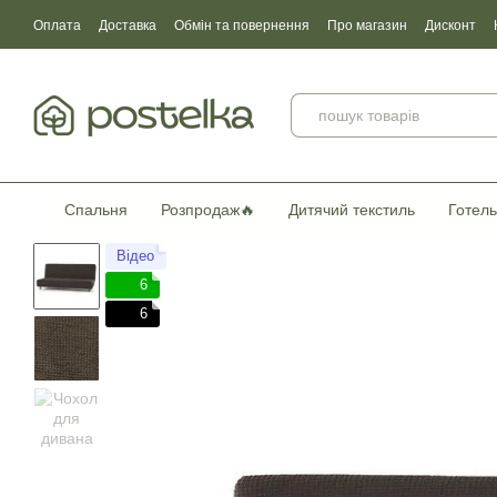
Перейти до основного контенту
Оплата
Доставка
Обмін та повернення
Про магазин
Дисконт
Угода користувача
Договір публічної оферти
Сертификати якості
Спальня
Розпродаж🔥
Дитячий текстиль
Готель
Відео
6
6