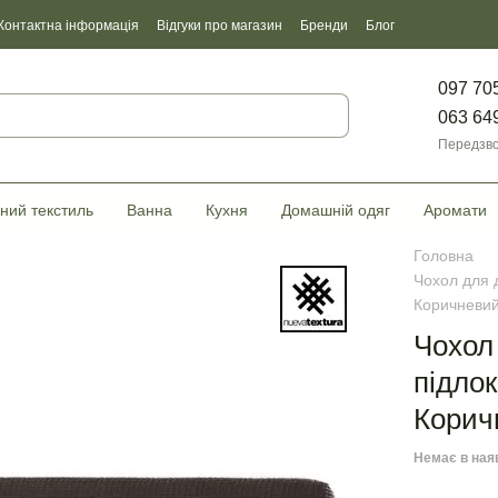
Контактна інформація
Відгуки про магазин
Бренди
Блог
097 70
063 64
Передзво
ний текстиль
Ванна
Кухня
Домашній одяг
Аромати
Головна
Чохол для д
Коричневий
Чохол
підлок
Корич
Немає в ная