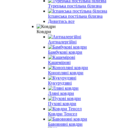
Турецька постільна білизна
Іспанська постільна білизна
Дивитись все
Ковдри
Антиалергійні
Бамбукові ковдри
Кашемірові
Конопляні ковдри
Кукурудзяні
Лляні ковдри
Пухові ковдри
Ковдри Тенсел
Бавовняні ковдри