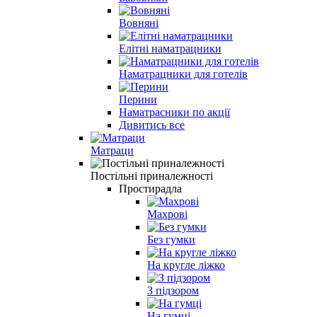
Вовняні
Елітні наматрацники
Наматрацники для готелів
Перини
Наматрасники по акції
Дивитись все
Матраци
Постільні приналежності
Простирадла
Махрові
Без гумки
На кругле ліжко
З підзором
На гумці