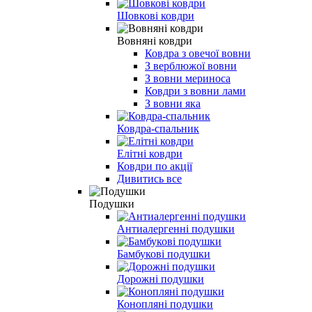
Шовкові ковдри
Вовняні ковдри
Ковдра з овечої вовни
З верблюжої вовни
З вовни мериноса
Ковдри з вовни лами
З вовни яка
Ковдра-спальник
Елітні ковдри
Ковдри по акції
Дивитись все
Подушки
Антиалергенні подушки
Бамбукові подушки
Дорожні подушки
Конопляні подушки