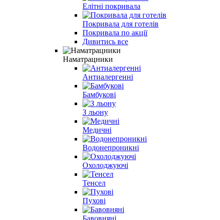
Елітні покривала
Покривала для готелів
Покривала по акції
Дивитись все
Наматрацники
Антиалергенні
Бамбукові
З льону
Медичні
Водонепроникні
Охолоджуючі
Тенсел
Пухові
Бавовняні