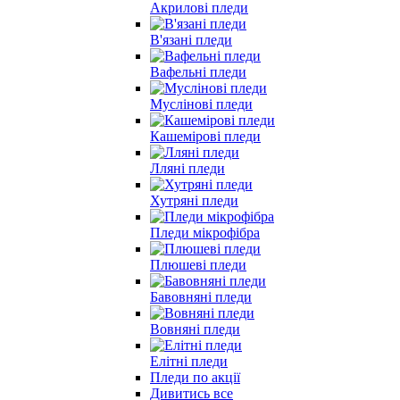
Акрилові пледи
В'язані пледи
Вафельні пледи
Муслінові пледи
Кашемірові пледи
Лляні пледи
Хутряні пледи
Пледи мікрофібра
Плюшеві пледи
Бавовняні пледи
Вовняні пледи
Елітні пледи
Пледи по акції
Дивитись все