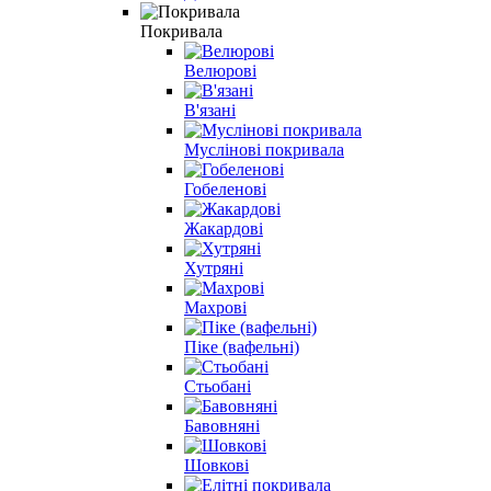
Покривала
Велюрові
В'язані
Муслінові покривала
Гобеленові
Жакардові
Хутряні
Махрові
Піке (вафельні)
Стьобані
Бавовняні
Шовкові