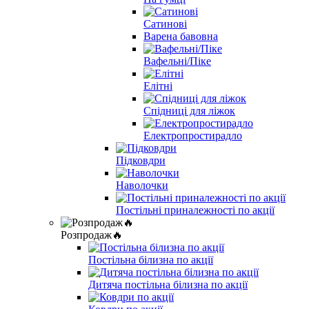
Сатинові
Варена бавовна
Вафельні/Піке
Елітні
Спідниці для ліжок
Електропростирадло
Підковдри
Наволочки
Постільні приналежності по акції
Розпродаж🔥
Постільна білизна по акції
Дитяча постільна білизна по акції