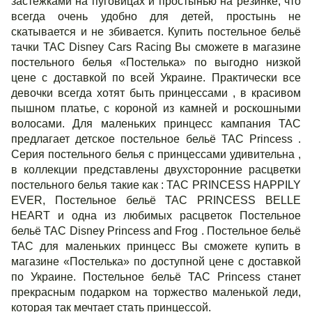
застёжками на пуговицах и простынью на резинке, что
всегда очень удобно для детей, простынь не
скатывается и не збивается. Купить постельное бельё
тачки ТАС Disney Cars Racing Вы сможете в магазине
постельного белья «Постелька» по выгодно низкой
цене с доставкой по всей Украине. Практически все
девочки всегда хотят быть принцессами , в красивом
пышном платье, с короной из камней и роскошными
волосами. Для маленьких принцесс кампания ТАС
предлагает детское постельное бельё ТАС Princess .
Серия постельного белья с принцессами удивительна ,
в коллекции представлены двухсторонние расцветки
постельного белья такие как : TAC PRINCESS HAPPILY
EVER, Постельное бельё TAC PRINCESS BELLE
HEART и одна из любимых расцветок Постельное
бельё TAC Disney Princess and Frog . Постельное бельё
ТАС для маленьких принцесс Вы сможете купить в
магазине «Постелька» по доступной цене с доставкой
по Украине. Постельное бельё ТАС Princess станет
прекрасным подарком на торжество маленькой леди,
которая так мечтает стать принцессой.