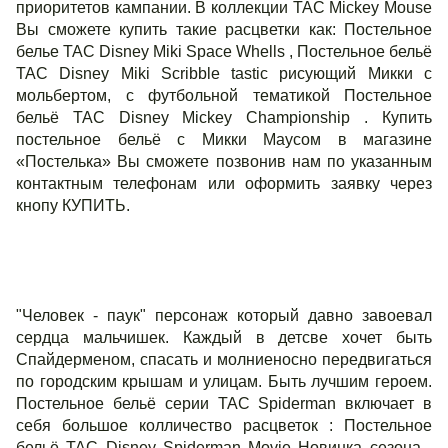
приоритетов кампании. В коллекции ТАС Mickey Mouse
Вы сможете купить такие расцветки как: Постельное
белье TAC Disney Miki Space Whells , Постельное бельё
TAC Disney Miki Scribble tastic рисующий Микки с
мольбертом, с футбольной тематикой Постельное
бельё TAC Disney Mickey Championship . Купить
постельное бельё с Микки Маусом в магазине
«Постелька» Вы сможете позвонив нам по указанным
контактным телефонам или оформить заявку через
кнопу КУПИТЬ.
"Человек - паук" персонаж который давно завоевал
сердца мальчишек. Каждый в детсве хочет быть
Спайдерменом, спасать и молниеносно передвигаться
по городским крышам и улицам. Быть лучшим героем.
Постельное бельё серии ТАС Spiderman включает в
себя большое колличество расцветок : Постельное
бельё TAC Disney Spiderman Movie Новинка сезона ,