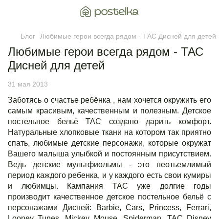
Блог
Любимые герои всегда рядом - ТАС Дисней для детей
Любимые герои всегда рядом - ТАС
Дисней для детей
31 мая 2013
Заботясь о счастье ребёнка , нам хочется окружить его
самым красивым, качественным и полезным. Детское
постельное бельё ТАС создано дарить комфорт.
Натуральные хлопковые ткани на котором так приятно
спать, любимые детские персонажи, которые окружат
Вашего малыша улыбкой и постоянным присутствием.
Ведь детские мультфиольмы - это неотьемлимый
период каждого ребенка, и у каждого есть свои кумиры
и любимцы. Кампания ТАС уже долгие годы
производит качественное детское постельное бельё с
персонажами Дисней: Barbie, Cars, Princess, Ferrari,
Looney Tunes, Mickey Mouse, Spiderman, ТАС Disney