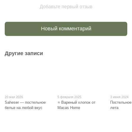
Добавьте первый отзыв
Новый комментарий
Другие записи
20 мая 2026
5 февраля 2025
3 июня 2024
Saheser — постельное
⭐ Вареный хлопок от
Постельное
белье на любой вкус
Macas Home
лета