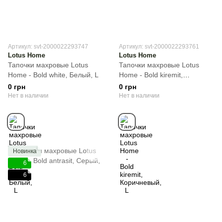
Артикул: svt-2000022293747
Артикул: svt-2000022293761
Lotus Home
Lotus Home
Тапочки махровые Lotus
Тапочки махровые Lotus
Home - Bold white, Белый, L
Home - Bold kiremit,
Коричневый, L
0 грн
0 грн
Нет в наличии
Нет в наличии
Новинка
6
6