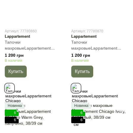
Артикул: 77780860
Артикул: 77780870
Lappartement
Lappartement
Тапочки
Тапочки
махровыеLappartement
махровыеLappartement
Chicago White, Белый, 38/39
Chicago Dark Grey, Cерый,
1 200 грн
1 200 грн
см
38/39 см
В наличии
В наличии
Купить
Купить
Новинка
Новинка
6
6
6
6