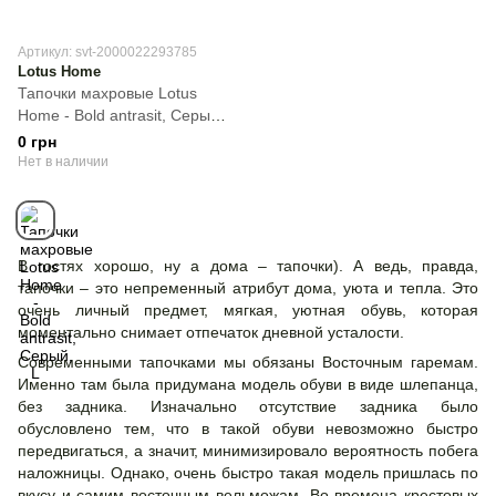
Артикул: svt-2000022293785
Lotus Home
Тапочки махровые Lotus
Home - Bold antrasit, Cерый,
L
0 грн
Нет в наличии
В гостях хорошо, ну а дома – тапочки). А ведь, правда,
тапочки – это непременный атрибут дома, уюта и тепла. Это
очень личный предмет, мягкая, уютная обувь, которая
моментально снимает отпечаток дневной усталости.
Современными тапочками мы обязаны Восточным гаремам.
Именно там была придумана модель обуви в виде шлепанца,
без задника. Изначально отсутствие задника было
обусловлено тем, что в такой обуви невозможно быстро
передвигаться, а значит, минимизировало вероятность побега
наложницы. Однако, очень быстро такая модель пришлась по
вкусу и самим восточным вельможам. Во времена крестовых