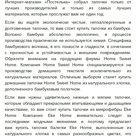
Интернет-магазин «Постелька» собрал тапочки только от
лучших производителей и только из самых лучших
материалов, которые прослужат вам не один год.
Если вы ищете экологически чистые, гипоаллергенные и
долговечные тапочки, то вам стоит купить тапочки из бамбука.
Волокно бамбука абсолютно экологично, в процессе
производства практически не используется химия. Специфика
бамбукового волокна, в его тонкости и гладкости, в сочетании
с прочностью и устойчивостью к внешним повреждениям.
Обратите внимание на продукцию фирмы Home Sweеt
Home. Компания Home Sweеt Home специализируется на
производстве домашнего текстиля исключительно из
натуральных материалов. Отличным выбором станет купить
домашние тапочки Home Sweеt Home из натурального хлопка,
дополненного бамбуковым полотном.
Если вам нужны удивительно нежные и мягкие тапочки,
которые обладают прекрасными впитывающими и дышащими
качествами, то вам стоит купить тапочки из микрофибры Eke
Home. Компания Eke Home внимательно следит за
последними модными веяниями и поэтому предлагает
вам купить тапочки балетки Eke Home, выполненные из
натурального хлопка в самых разнообразных цветах, что