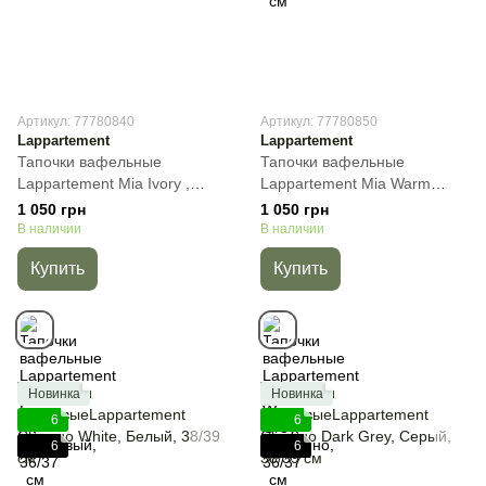
Артикул: 77780840
Артикул: 77780850
Lappartement
Lappartement
Тапочки вафельные
Тапочки вафельные
Lappartement Mia Ivory ,
Lappartement Mia Warm
Кремовый, 36/37 см
Grey, Капучино, 36/37 см
1 050 грн
1 050 грн
В наличии
В наличии
Купить
Купить
Новинка
Новинка
6
6
6
6