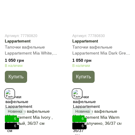
Артикул: 77780820
Артикул: 77780830
Lappartement
Lappartement
Тапочки вафельные
Тапочки вафельные
Lappartement Mia White,
Lappartement Mia Dark Grey,
Белый, 36/37 см
Cерый, 36/37 см
1 050 грн
1 050 грн
В наличии
В наличии
Купить
Купить
Новинка
Новинка
6
6
6
6