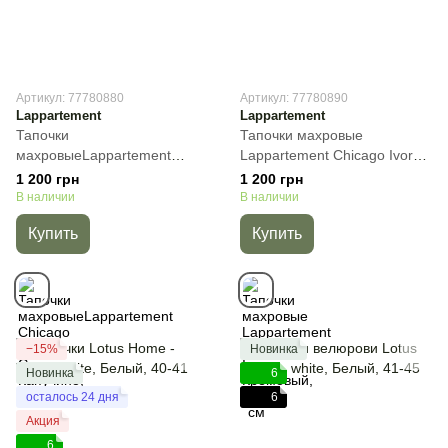
Артикул: 77780880
Артикул: 77780890
Lappartement
Lappartement
Тапочки
Тапочки махровые
махровыеLappartement
Lappartement Chicago Ivory,
Chicago Warm Grey,
Кремовый, 38/39 см
1 200 грн
1 200 грн
Капучино, 38/39 см
В наличии
В наличии
Купить
Купить
−15%
Новинка
Новинка
6
осталось 24 дня
6
Акция
6