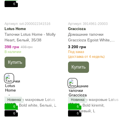
6
Артикул: svt-2000022341516
Артикул: 3914961-20003
Lotus Home
Graccioza
Тапочки Lotus Home - Molly
Домашние тапочки
Heart, Белый, 35/38
Graccioza Egoist White,
Белый, 42-43
398 грн
3 200 грн
498 грн
В наличии
Под заказ
(доставка от 4 недель)
Купить
Купить
Новинка
Новинка
6
6
6
6