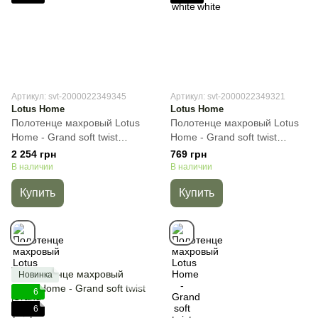
Артикул: svt-2000022349345
Артикул: svt-2000022349321
Lotus Home
Lotus Home
Полотенце махровый Lotus
Полотенце махровый Lotus
Home - Grand soft twist
Home - Grand soft twist
cappuccino, Песочный,
natural, Кремовый, 50х90 см,
2 254 грн
769 грн
90х150 см, Сауна
Для лица
В наличии
В наличии
Купить
Купить
Новинка
6
6