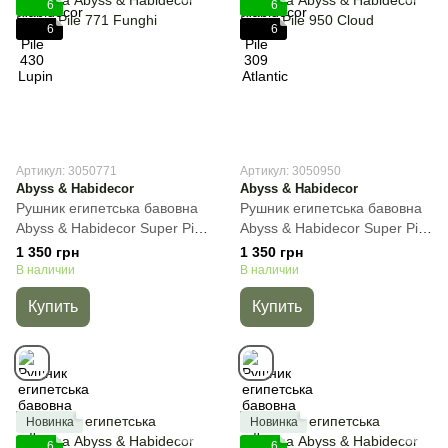
6
6
6
6
Артикул: 3050771
Артикул: 3050950
Abyss & Habidecor
Abyss & Habidecor
Рушник египетська бавовна
Рушник египетська бавовна
Abyss & Habidecor Super Pile
Abyss & Habidecor Super Pile
771 Funghi, Коричневый,
950 Cloud, Светло-серый,
1 350 грн
1 350 грн
30х50 см, Для рук
30х50 см, Для рук
В наличии
В наличии
Купить
Купить
Новинка
Новинка
6
6