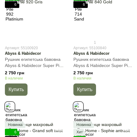
6
6
1
Артикул: 55100920
Артикул: 55100840
Abyss & Habidecor
Abyss & Habidecor
Рушник египетська бавовна
Рушник египетська бавовна
Abyss & Habidecor Super Pile
Abyss & Habidecor Super Pile
920 Gris, Cерый, 55х100 см,
840 Gold, Золотистый,
2 750 грн
2 750 грн
Для лица
55х100 см, Для лица
В наличии
В наличии
Купить
Купить
Новинка
Новинка
6
Хит