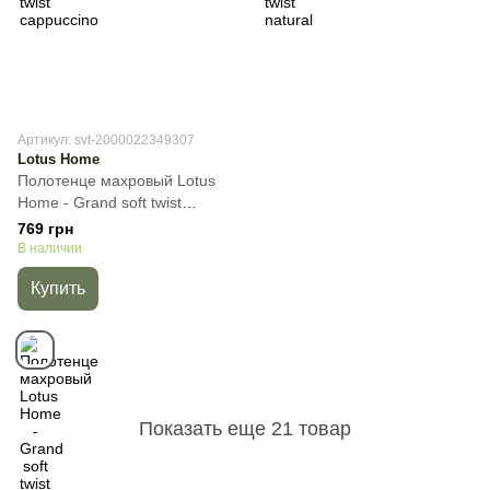
Артикул: svt-2000022349307
Lotus Home
Полотенце махровый Lotus
Home - Grand soft twist
brown, Темно-коричневый,
769 грн
50х90 см, Для лица
В наличии
Купить
Показать еще 21 товар