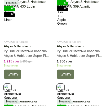
Новинка
6
6
6
6
Артикул: 3050430
Артикул: 3050309
Abyss & Habidecor
Abyss & Habidecor
Рушник египетська бавовна
Рушник египетська бавовна
Abyss & Habidecor Super Pile
Abyss & Habidecor Super Pile
430 Lupin, Сирень, 30х50 см,
309 Atlantic, Бирюзовый,
1 215 грн
1 350 грн
1 350 грн
Для рук
30х50 см, Для рук
В наличии
В наличии
Купить
Купить
Новинка
Новинка