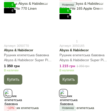
6
Новинка
6
6
6
1
Артикул: 3050770
Артикул: 3050165
Abyss & Habidecor
Abyss & Habidecor
Рушник египетська бавовна
Рушник египетська бавовна
Abyss & Habidecor Super Pile
Abyss & Habidecor Super Pile
770 Linen, Бежевый, 30х50
165 Apple Green, Зелёный,
1 350 грн
1 215 грн
1 350 грн
см, Для рук
30х50 см, Для рук
В наличии
В наличии
Купить
Купить
−10%
Новинка