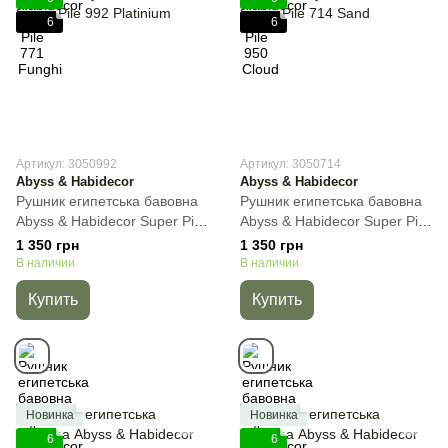
6
6
Артикул: 3050992
Артикул: 3050714
Abyss & Habidecor
Abyss & Habidecor
Рушник египетська бавовна
Рушник египетська бавовна
Abyss & Habidecor Super Pile
Abyss & Habidecor Super Pile
992 Platinium, Светло-серый,
714 Sand, Песочный, 30х50
1 350 грн
1 350 грн
30х50 см, Для рук
см, Для рук
В наличии
В наличии
Купить
Купить
Новинка
Новинка
6
6