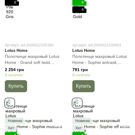
6
6
6
Артикул: svt-2000022326384
Артикул: svt-2000022330893
Lotus Home
Lotus Home
Полотенце махровый Lotus
Полотенце махровый Lotus
Home - Grand soft twist
Home - Sophie antrasit,
antrasit, Тёмно-серый,
Тёмно-серый, 50х90 см, Для
2 254 грн
791 грн
90х150 см, Сауна
лица
В наличии
В наличии
Купить
Купить
Новинка
Новинка
Хит
Хит