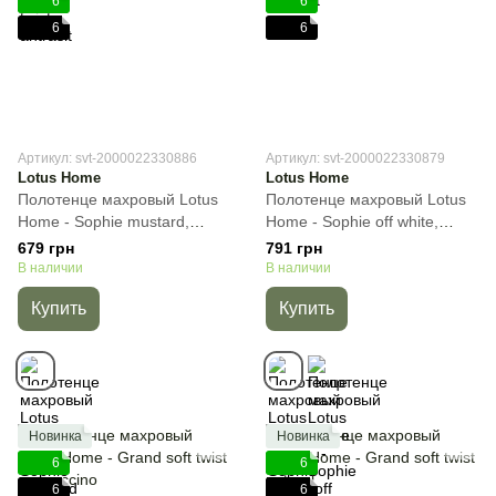
6
6
6
6
Артикул: svt-2000022330886
Артикул: svt-2000022330879
Lotus Home
Lotus Home
Полотенце махровый Lotus
Полотенце махровый Lotus
Home - Sophie mustard,
Home - Sophie off white,
Горчичный, 50х90 см, Для
Молочный, 50х90 см, Для
679 грн
791 грн
лица
лица
В наличии
В наличии
Купить
Купить
Новинка
Новинка
6
6
6
6