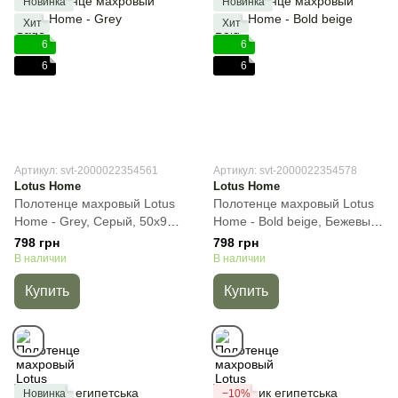
Новинка
Новинка
Хит
Хит
6
6
6
6
Артикул: svt-2000022354561
Артикул: svt-2000022354578
Lotus Home
Lotus Home
Полотенце махровый Lotus
Полотенце махровый Lotus
Home - Grey, Cерый, 50х90
Home - Bold beige, Бежевый,
см, Для лица
50х90 см, Для лица
798 грн
798 грн
В наличии
В наличии
Купить
Купить
Новинка
−10%