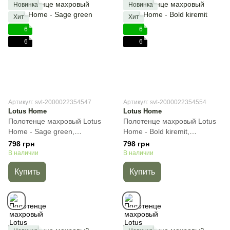
Новинка
Новинка
Хит
Хит
6
6
6
6
Артикул: svt-2000022354547
Артикул: svt-2000022354554
Lotus Home
Lotus Home
Полотенце махровый Lotus
Полотенце махровый Lotus
Home - Sage green,
Home - Bold kiremit,
Зелёный, 50х90 см, Для
Кирпичный, 50х90 см, Для
798 грн
798 грн
лица
лица
В наличии
В наличии
Купить
Купить