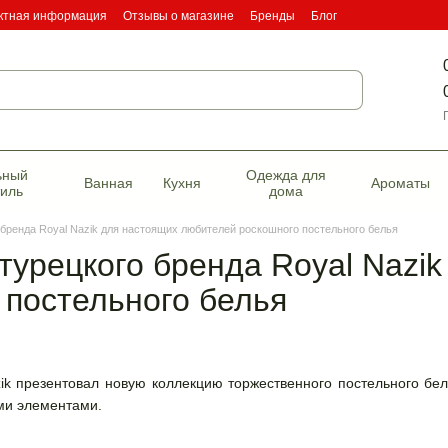
ктная информация
Отзывы о магазине
Бренды
Блог
фикаты качества
ьный
Одежда для
Ванная
Кухня
Ароматы
тиль
дома
 бренда Royal Nazik для настоящих любителей роскошного постельного белья
 турецкого бренда Royal Nazi
 постельного белья
ik презентовал новую коллекцию торжественного постельного бе
ми элементами.