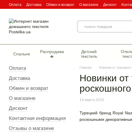
Перейти к основному контенту
Оплата
Доставка
Обмен и возврат
О магазине
Дисконт
Конта
Пользовательское соглашение
Договор публичной оферты
Серти
Распродажа
Детский
Отел
Спальня
🔥
текстиль
текс
Оплата
Главная
Новинки от турецкого
Новинки от
Доставка
роскошного
Обмен и возврат
О магазине
14 марта 2019
Дисконт
Турецкий бренд Royal Naz
Контактная информация
роскошными декоративны
Отзывы о магазине