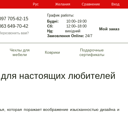
Сравнение
Рус
Желания
Вход
График работы:
097 705-62-15
Будні:
10:00–19:00
063 649-70-42
Сб:
12:00–18:00
Мой заказ
Нд:
вихідний
Перезвонить вам?
Замовлення Online:
24/7
Чехлы для
Подарочные
Коврики
мебели
сертификаты
k для настоящих любителей
лья, которая поражает воображение изысканностью дизайна и