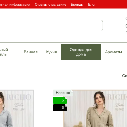
ктная информация
Отзывы о магазине
Бренды
Блог
фикаты качества
ьный
Одежда для
Ванная
Кухня
Ароматы
тиль
дома
Со
Новинка
6
6