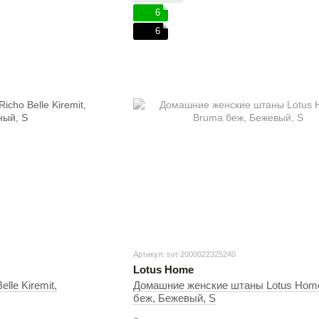
6
6
Артикул: svt-2000022325240
Lotus Home
lle Kiremit,
Домашние женские штаны Lotus Home
беж, Бежевый, S