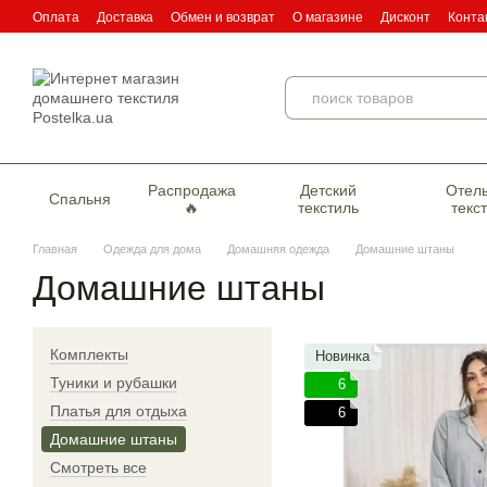
Перейти к основному контенту
Оплата
Доставка
Обмен и возврат
О магазине
Дисконт
Конта
Пользовательское соглашение
Договор публичной оферты
Серти
Распродажа
Детский
Отел
Спальня
🔥
текстиль
текс
Главная
Одежда для дома
Домашняя одежда
Домашние штаны
Домашние штаны
Комплекты
Новинка
Туники и рубашки
6
Платья для отдыха
6
Домашние штаны
Смотреть все