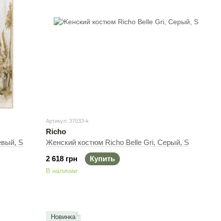
Артикул: 37033-k
Richo
евый, S
Женский костюм Richo Belle Gri, Cерый, S
2 618 грн
Купить
В наличии
Новинка