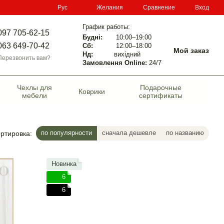
Сравнение
Рус
Желания
Вход
График работы:
097 705-62-15
Будні:
10:00–19:00
063 649-70-42
Сб:
12:00–18:00
Мой заказ
Нд:
вихідний
Перезвонить вам?
Замовлення Online:
24/7
Чехлы для
Подарочные
Коврики
мебели
сертификаты
по популярности
сначала дешевле
по названию
ртировка:
Новинка
6
6