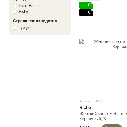
6
Lotus Home
Richo
6
Страна производства
Турция
Артикул: 37032-k
Richo
Женский костюм Richo Be
Кирпичный, S