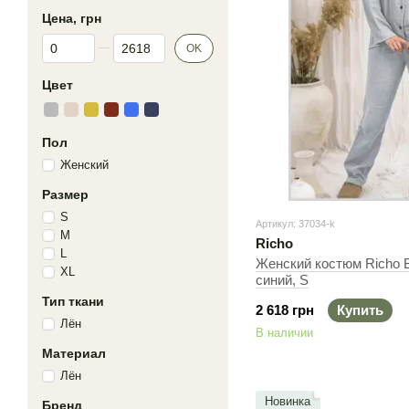
Цена, грн
От Цена, грн
До Цена, грн
OK
Цвет
Пол
Женский
Размер
S
Артикул: 37034-k
M
Richo
L
Женский костюм Richo B
XL
синий, S
Тип ткани
2 618 грн
Купить
Лён
В наличии
Материал
Лён
Новинка
Бренд