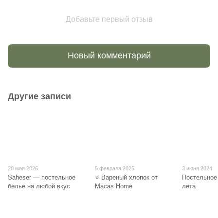
Добавьте первый отзыв
Новый комментарий
Другие записи
20 мая 2026
5 февраля 2025
3 июня 2024
Saheser — постельное
⭐ Вареный хлопок от
Постельное
белье на любой вкус
Macas Home
лета