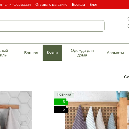
ктная информация
Отзывы о магазине
Бренды
Блог
фикаты качества
ьный
Одежда для
Ванная
Кухня
Ароматы
тиль
дома
Со
Новинка
6
6