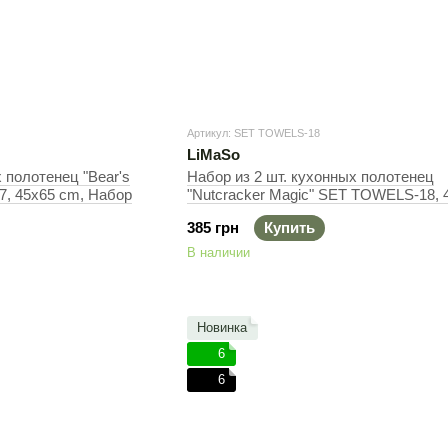
Артикул: SET TOWELS-18
LiMaSo
 полотенец "Bear's
Набор из 2 шт. кухонных полотенец
7, 45x65 cm, Набор
"Nutcracker Magic" SET TOWELS-18, 
cm, Набор
385 грн
Купить
В наличии
Новинка
6
6