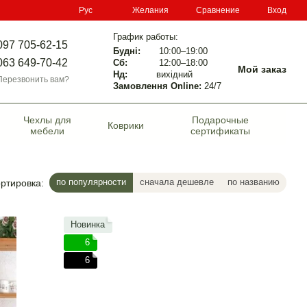
Сравнение
Рус
Желания
Вход
График работы:
097 705-62-15
Будні:
10:00–19:00
063 649-70-42
Сб:
12:00–18:00
Мой заказ
Нд:
вихідний
Перезвонить вам?
Замовлення Online:
24/7
Чехлы для
Подарочные
Коврики
мебели
сертификаты
по популярности
сначала дешевле
по названию
ртировка:
Новинка
6
6