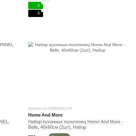
6
6
Артикул: svt-2000022281744
Home And More
NEL,
Набор кухонных полотенец Home And More -
Bells, 40х60см (2шт), Набор