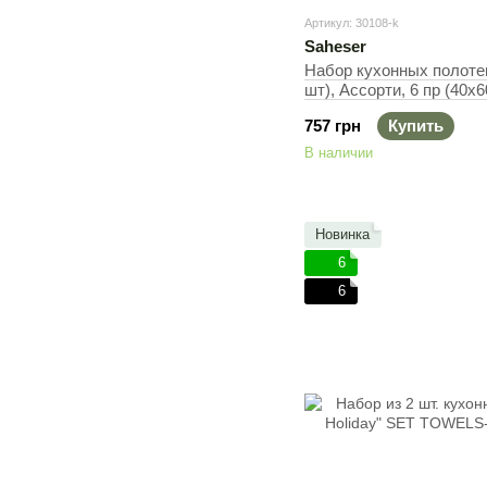
Артикул: 30108-k
Saheser
Набор кухонных полоте
шт), Ассорти, 6 пр (40х6
757 грн
Купить
В наличии
Новинка
6
6