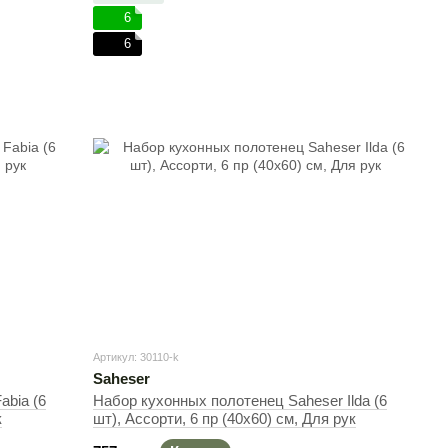
6
6
Артикул: 30110-k
Saheser
abia (6
Набор кухонных полотенец Saheser Ilda (6
к
шт), Ассорти, 6 пр (40х60) см, Для рук