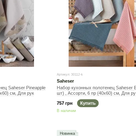
Артикул: 30112-k
Saheser
ец Saheser Pineapple
Набор кухонных полотенец Saheser Berlino (6
0х60) см, Для рук
шт) , Ассорти, 6 пр (40х60) см, Для ру
757 грн
Купить
В наличии
Новинка