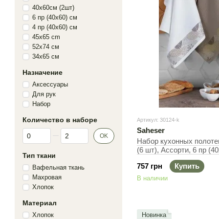
40х60см (2шт)
6 пр (40х60) см
4 пр (40х60) см
45x65 cm
52x74 см
34x65 см
Назначение
Аксессуары
Для рук
Набор
Количество в наборе
Артикул: 30124-k
Saheser
От Количество в наборе
До Количество в наборе
OK
Набор кухонных полотен
(6 шт), Ассорти, 6 пр (4
Тип ткани
757 грн
Купить
Вафельная ткань
Махровая
В наличии
Хлопок
Материал
Хлопок
Новинка