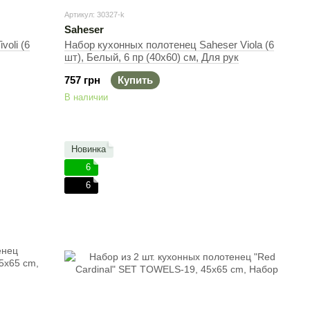
Артикул: 30327-k
Saheser
oli (6
Набор кухонных полотенец Saheser Viola (6
шт), Белый, 6 пр (40х60) см, Для рук
757 грн
Купить
В наличии
Новинка
6
6