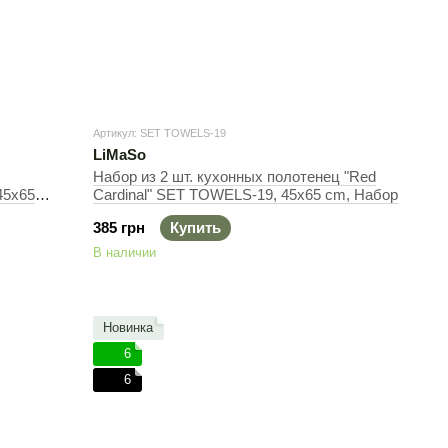
Артикул: SET TOWELS-19
LiMaSo
Набор из 2 шт. кухонных полотенец "Red
45x65
Cardinal" SET TOWELS-19, 45x65 cm, Набор
385 грн
Купить
В наличии
Новинка
6
6