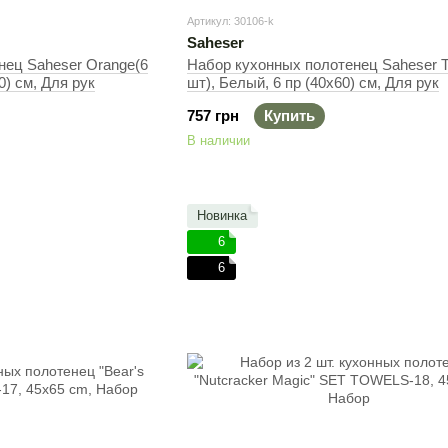
Артикул: 30106-k
Saheser
нец Saheser Orange(6
Набор кухонных полотенец Saheser Tiv
0) см, Для рук
шт), Белый, 6 пр (40х60) см, Для рук
757 грн
Купить
В наличии
Новинка
6
6