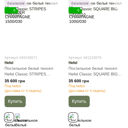
Ексклюзив
Ексклюзив
6
6
Артикул: h94330071
Артикул: h81220076
Hefel
Hefel
Постельное бельё тенсел
Постельное бельё тенсел
Hefel Classic STRIPES
Hefel Classic SQUARE BIG
7200/010, Кремовый,
7000/010, Молочный,
35 600 грн
35 600 грн
50х70см (2шт), Полуторный,
50х70см (2шт), Полуторный,
Под заказ
Под заказ
140х220 см, 160х260 см
(доставка от 4 недель)
140х220 см, 160х260 см
(доставка от 4 недель)
Купить
Купить