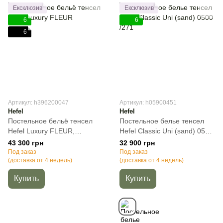
Ексклюзив
Ексклюзив
6
6
6
Артикул: h396200047
Артикул: h05900451
Hefel
Hefel
Постельное бельё тенсел
Постельное белье тенсел
Hefel Luxury FLEUR,
Hefel Classic Uni (sand) 0500
50х70см (2шт), Полуторный,
/271, Бежевый, 50х70см
43 300 грн
32 900 грн
140х200 см, 100х200 см (на
(2шт), Полуторный, 140х220
Под заказ
Под заказ
резинке)
(доставка от 4 недель)
см, 160х260 см
(доставка от 4 недель)
Купить
Купить