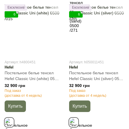
Ексклюзив
Ексклюзив
6
6
Артикул: h4800451
Артикул: h050011451
Hefel
Hefel
Постельное белье тенсел
Постельное белье тенсел
Hefel Classic Uni (white) 0500
Hefel Classic Uni (silver) 0500
/015, Белый, 50х70см (2шт),
/085, Cиний, 50х70см (2шт),
32 900 грн
32 900 грн
Полуторный, 140х220 см,
Полуторный, 140х220 см,
Под заказ
Под заказ
160х260 см
(доставка от 4 недель)
160х260 см
(доставка от 4 недель)
Купить
Купить