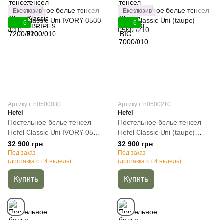
Ексклюзив
Ексклюзив
6
6
Артикул: h0500030
Артикул: h0500210
Hefel
Hefel
Постельное белье тенсел
Постельное белье тенсел
Hefel Classic Uni IVORY 0500
Hefel Classic Uni (taupe)
/010, Кремовый, 50х70см
0500 /210, Капучино,
32 900 грн
32 900 грн
(2шт), Полуторный, 140х200
50х70см (2шт), Полуторный,
Под заказ
Под заказ
см, 160х260 см
(доставка от 4 недель)
140х220 см, 160х260 см
(доставка от 4 недель)
Купить
Купить