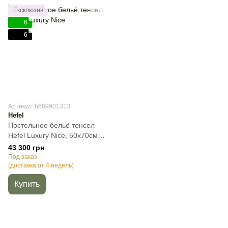
Ексклюзив
6
6
Артикул: h689901313
Hefel
Постельное бельё тенсел
Hefel Luxury Nice, 50х70см
(2шт), Полуторный, 140х200
43 300 грн
см, 100х200 см (на резинке)
Под заказ
(доставка от 4 недель)
Купить