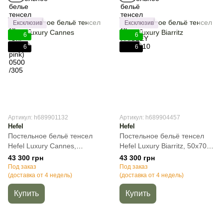
Ексклюзив
Ексклюзив
6
6
6
6
Артикул: h689901132
Артикул: h689904457
Hefel
Hefel
Постельное бельё тенсел
Постельное бельё тенсел
Hefel Luxury Cannes,
Hefel Luxury Biarritz, 50х70см
50х70см (2шт), Полуторный,
(2шт), Полуторный, 140х200
43 300 грн
43 300 грн
140х200 см, 100х200 см (на
см, 100х200 см (на резинке)
Под заказ
Под заказ
резинке)
(доставка от 4 недель)
(доставка от 4 недель)
Купить
Купить