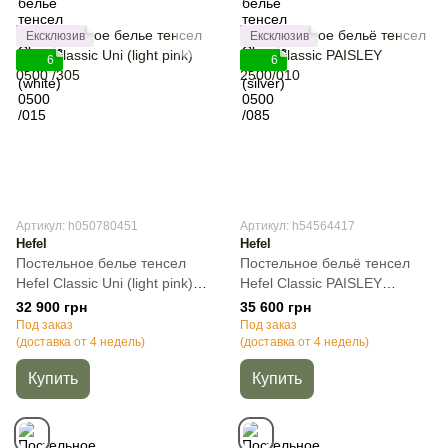
Ексклюзив
Ексклюзив
6
6
Артикул: h050780451
Артикул: h54564417
Hefel
Hefel
Постельное белье тенсел
Постельное бельё тенсел
Hefel Classic Uni (light pink)
Hefel Classic PAISLEY
0500 /305, Пудра, 50х70см
2500/010, Молочный,
32 900 грн
35 600 грн
(2шт), Полуторный, 140х220
50х70см (2шт), Полуторный,
Под заказ
Под заказ
см, 160х260 см
(доставка от 4 недель)
140х220 см, 160х260 см
(доставка от 4 недель)
Купить
Купить