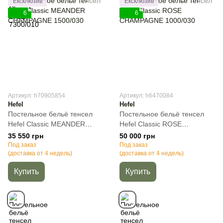
Ексклюзив
Ексклюзив
6
6
Артикул: h70905854
Артикул: h6470084
Hefel
Hefel
Постельное бельё тенсел
Постельное бельё тенсел
Hefel Classic MEANDER
Hefel Classic ROSE
CHAMPAGNE 1500/030,
CHAMPAGNE 1000/030,
35 550 грн
50 000 грн
Кремовый, 50х70см (2шт),
Кремовый, 50х70см (2шт),
Под заказ
Под заказ
Полуторный, 140х220 см,
(доставка от 4 недель)
Евро, 200х220 см, 240х260
(доставка от 4 недель)
160х260 см
см
Купить
Купить