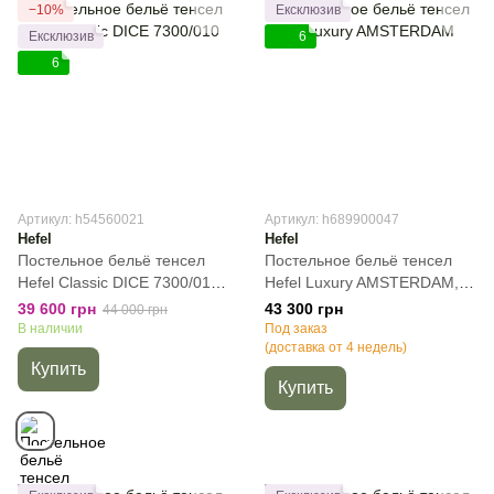
−10%
Ексклюзив
Ексклюзив
6
6
Артикул: h54560021
Артикул: h689900047
Hefel
Hefel
Постельное бельё тенсел
Постельное бельё тенсел
Hefel Classic DICE 7300/010,
Hefel Luxury AMSTERDAM,
Молочный, 50х70см (2шт),
50х70см (2шт), Полуторный,
39 600 грн
43 300 грн
44 000 грн
Евро, 200х220 см, 180х200
140х200 см, 100х200 см (на
В наличии
Под заказ
см (на резинке)
резинке)
(доставка от 4 недель)
Купить
Купить