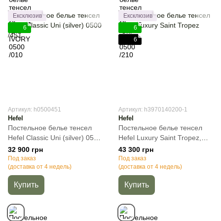
Ексклюзив
Ексклюзив
6
6
6
Артикул: h0500451
Артикул: h3970140200-1
Hefel
Hefel
Постельное белье тенсел
Постельное белье тенсел
Hefel Classic Uni (silver) 0500
Hefel Luxury Saint Tropez,
/451, Светло-серый,
Молочный, 50х70см (2шт),
32 900 грн
43 300 грн
50х70см (2шт), Полуторный,
Полуторный, 140х200 см,
Под заказ
Под заказ
140х220 см, 160х260 см
(доставка от 4 недель)
100х200 см (на резинке)
(доставка от 4 недель)
Купить
Купить