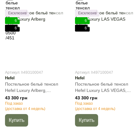
Ексклюзив
Ексклюзив
6
6
6
6
Артикул: h493100047
Артикул: h497100047
Hefel
Hefel
Постельное бельё тенсел
Постельное бельё тенсел
Hefel Luxury Arlberg,
Hefel Luxury LAS VEGAS,
50х70см (2шт), Полуторный,
50х70см (2шт), Полуторный,
43 300 грн
43 300 грн
140х200 см, 100х200 см (на
140х200 см, 100х200 см (на
Под заказ
Под заказ
резинке)
(доставка от 4 недель)
резинке)
(доставка от 4 недель)
Купить
Купить