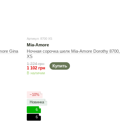
Артикул: 8700 XS
Mia-Amore
more Gina
Ночная сорочка шелк Mia-Amore Dorothy 8700,
XS
1 224 грн
Купить
1 102 грн
В наличии
−10%
Новинка
6
6