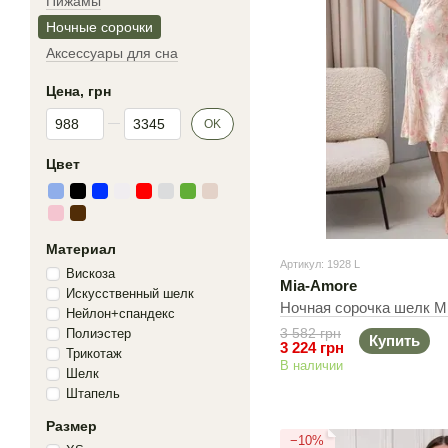
Пижамы
Ночные сорочки
Аксессуары для сна
Цена, грн
От Цена, грн
До Цена, грн
OK
Цвет
Материал
Артикул: 1928 L
Вискоза
Mia-Amore
Искусственный шелк
Ночная сорочка шелк Mi
Нейлон+спандекс
3 582 грн
Полиэстер
Купить
3 224 грн
Трикотаж
В наличии
Шелк
Штапель
Размер
−10%