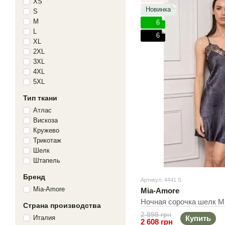
XS
Новинка
S
M
6
L
6
XL
2XL
3XL
4XL
5XL
Тип ткани
Атлас
Вискоза
Кружево
Трикотаж
Шелк
Штапель
Бренд
Артикул: 4441 S
Mia-Amore
Mia-Amore
Ночная сорочка шелк Mi
Страна производства
2 898 грн
Италия
Купить
2 608 грн