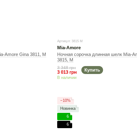
Артикул: 3815 M
Mia-Amore
a-Amore Gina 3811, M
Ночная сорочка длинная шелк Mia-A
3815, M
3 348 грн
Купить
3 013 грн
В наличии
−10%
Новинка
6
6