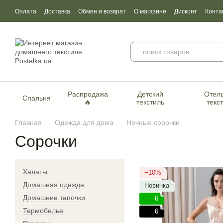
Перейти к основному контенту
Оплата
Доставка
Обмен и возврат
О магазине
Дисконт
Конта
Пользовательское соглашение
Договор публичной оферты
Серти
Распродажа
Детский
Отел
Спальня
🔥
текстиль
текс
Главная
Одежда для дома
Ночные сорочки
Сорочки
Халаты
−10%
Домашняя одежда
Новинка
Домашние тапочки
6
Термобелье
6