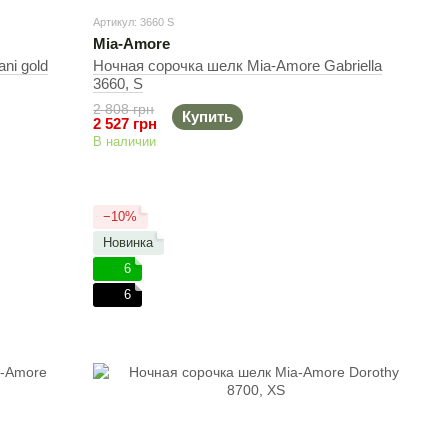
Артикул: 3660 S
Mia-Amore
ni gold
Ночная сорочка шелк Mia-Amore Gabriella
3660, S
2 808 грн
Купить
2 527 грн
В наличии
−10%
Новинка
6
6