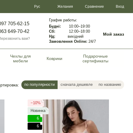
Сравнение
Рус
Желания
Вход
График работы:
097 705-62-15
Будні:
10:00–19:00
063 649-70-42
Сб:
12:00–18:00
Мой заказ
Нд:
вихідний
Перезвонить вам?
Замовлення Online:
24/7
Чехлы для
Подарочные
Коврики
мебели
сертификаты
по популярности
сначала дешевле
по названию
ртировка:
−10%
Новинка
6
6