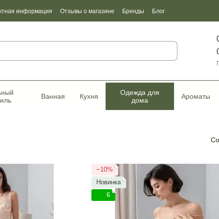
ктная информация
Отзывы о магазине
Бренды
Блог
фикаты качества
ьный
Одежда для
Ванная
Кухня
Ароматы
тиль
дома
Со
−10%
Новинка
6