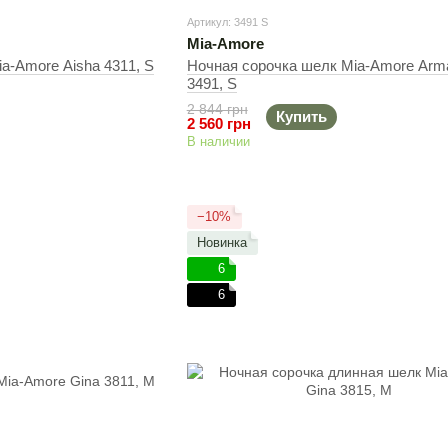
Артикул: 3491 S
Mia-Amore
a-Amore Aisha 4311, S
Ночная сорочка шелк Mia-Amore Arma
3491, S
2 844 грн
Купить
2 560 грн
В наличии
−10%
Новинка
6
6