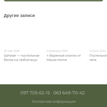
Другие записи
20 мая 2026
5 февраля 2025
3 июня 2024
Saheser — постельное
⭐ Вареный хлопок от
Постельно
белье на любой вкус
Macas Home
лета
097 705-62-15
063 649-70-42
Контактная информация