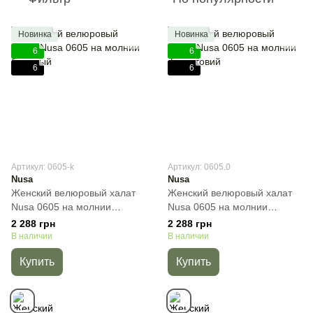
Новинка
Новинка
6
6
6
6
Артикул: 0605-k
Артикул: 0605.0
Nusa
Nusa
Женский велюровый халат
Женский велюровый халат
Nusa 0605 на молнии
Nusa 0605 на молнии
бежевый , Бежевый, M
фіолетовий, Сиреневый, M
2 288 грн
2 288 грн
В наличии
В наличии
Купить
Купить