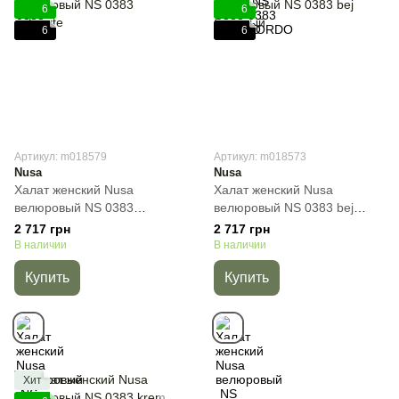
6
6
6
6
Артикул: m018579
Артикул: m018573
Nusa
Nusa
Халат женский Nusa
Халат женский Nusa
велюровый NS 0383
велюровый NS 0383 bej
antracite, Графит, S
бежевый , Бежевый, S
2 717 грн
2 717 грн
В наличии
В наличии
Купить
Купить
Хит