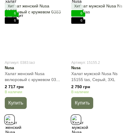
Хит
Хит
6
6
6
6
Артикул: 0383.laci
Артикул: 15155.2
Nusa
Nusa
Халат женский Nusa
Халат мужской Nusa Ns
велюровый с кружевом 0383
15155 tas, Cерый, 3XL
синій, Темно-синий, S
2 717 грн
2 750 грн
В наличии
В наличии
Купить
Купить