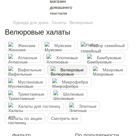
Одежда для дома
Халаты
Велюровые
Велюровые халаты
Женские
Мужские
Набор семейный
Атласные
Хлопковые
Бамбуковые
Вафельные
Велюровые
Махровые
Муслиновые
Микрофибра
Трикотажные
Шелковые
Халаты для гостиниц
Элитные
Халаты по акции
Смотреть все
Фильтр
По популярности