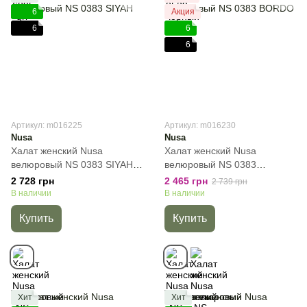
6
Акция
6
6
6
Артикул: m016225
Артикул: m016230
Nusa
Nusa
Халат женский Nusa
Халат женский Nusa
велюровый NS 0383 SIYAH,
велюровый NS 0383
Черный, S
BORDO, Бордовый, S
2 728 грн
2 465 грн
2 739 грн
В наличии
В наличии
Купить
Купить
Хит
Хит