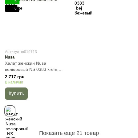
6
6
Артикул: m019713
Nusa
Халат женский Nusa
велюровый NS 0383 krem,
Кремовый, S
2 717 грн
В наличии
Купить
Показать еще 21 товар