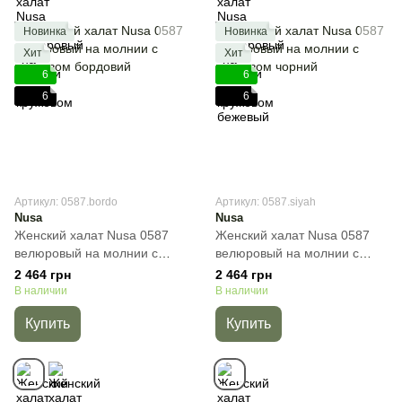
Новинка
Новинка
Хит
Хит
6
6
6
6
Артикул: 0587.bordo
Артикул: 0587.siyah
Nusa
Nusa
Женский халат Nusa 0587
Женский халат Nusa 0587
велюровый на молнии с
велюровый на молнии с
кружевом бордовий,
кружевом чорний, Черный, S
2 464 грн
2 464 грн
Бежевый, M
В наличии
В наличии
Купить
Купить