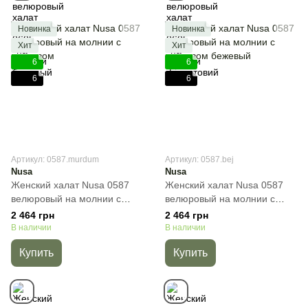
Новинка
Новинка
Хит
Хит
6
6
6
6
Артикул: 0587.murdum
Артикул: 0587.bej
Nusa
Nusa
Женский халат Nusa 0587
Женский халат Nusa 0587
велюровый на молнии с
велюровый на молнии с
кружевом, Баклажан, S
кружевом бежевый,
2 464 грн
2 464 грн
Бежевый, S
В наличии
В наличии
Купить
Купить