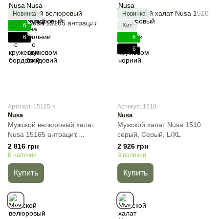
Новинка
Новинка
6
Хит
6
6
6
Артикул: 15165-k
Артикул: 1510
Nusa
Nusa
Мужской велюровый халат
Мужской халат Nusa 1510
Nusa 15165 антрацит,
серый, Cерый, L/XL
Графит, L/XL
2 816 грн
2 926 грн
В наличии
В наличии
Купить
Купить