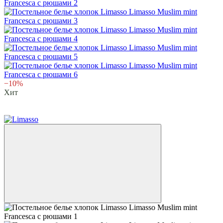
−10%
Хит
6
6