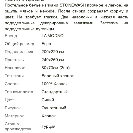
Постельное белье из ткани STONEWASH прочное и легкое, на
ощупь мягкое и нежное. После стирки сохраняет форму и
цвет. Не требует глажки. Две наволочки и нижняя часть
пододеяльника декорирована завязками. Застежка на
пододеяльнике пуговицы.
Бренд
LA MODNO
Общий размер
Евро
Пододеяльник
200х220 см
Простынь
240х260 см
Наволочки
50х70см (2шт)
Тип ткани
Вареный хлопок
Состав
100% Хлопок
Тип комплекта
Стандартный
Цвет
Cиний
Рисунок
Однотонный
Материал
Хлопок
Страна
Турция
производства