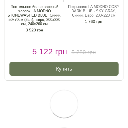
Постельное белье вареный
Покрывало LA MODNO COSY
хлопок LA MODNO
DARK BLUE - SKY GRAY,
STONEWASHED BLUE, Cиний,
Cиний, Евро, 200х220 см
S
50х70см (2шт), Евро, 200х220
1 760 грн
см, 240х260 см
3 520 грн
5 122 грн
5 280 грн
Купить