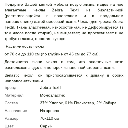
Подарите Вашей мягкой мебели новую жизнь, надев на нее
элегантные чехлы Zebra Textil из биэластичной
(растягивающейся в поперечном и в продольном
направлениях) жатой смесовой ткани. Чехол для кресла Zebra
Textil. Ткань эластичная, износостойкая, не деформируется (в
том числе после стирки), не выцветает, не просвечивает и не
требует глажки, простая в уходе.
Растяжимость чехла
от 70 см до 110 см (по глубине от 45 см до 77 см).
Достоинства ткани чехла в том, что эластичные нити
расположены вдоль и поперек изнаночной стороны ткани.
Bielastic чехол: он приспосабливается к дивану в обоих
направлениях ткани.
Бренд
Zebra Textil
Материал
Моноэластик
Состав
37% Хлопок, 61% Полиэстер, 2% Лайкра
Назначение
На кресло
Размер
70x110 см
Цвет
Cерый