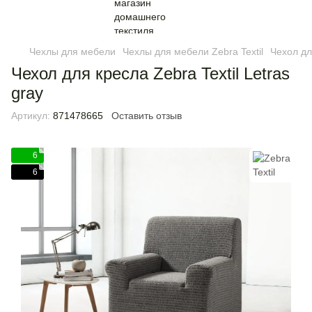
Чехлы для мебели
Чехлы для мебели Zebra Textil
Чехол для
Чехол для кресла Zebra Textil Letras
gray
Артикул:
871478665
Оставить отзыв
6
6