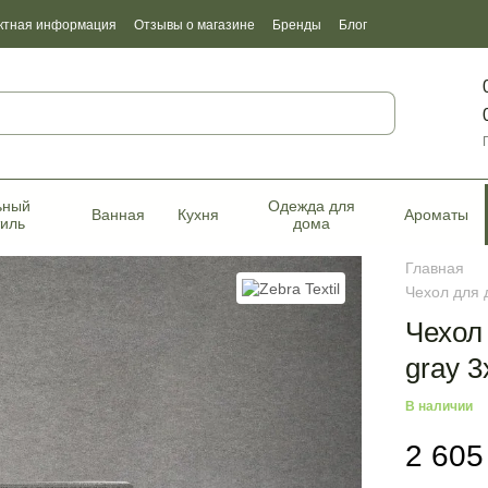
ктная информация
Отзывы о магазине
Бренды
Блог
фикаты качества
ьный
Одежда для
Ванная
Кухня
Ароматы
тиль
дома
Главная
Чехол для д
Чехол 
gray 
В наличии
2 605