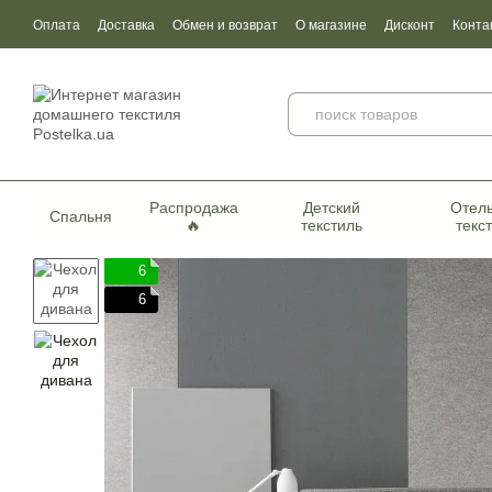
Перейти к основному контенту
Оплата
Доставка
Обмен и возврат
О магазине
Дисконт
Конта
Пользовательское соглашение
Договор публичной оферты
Серти
Распродажа
Детский
Отел
Спальня
🔥
текстиль
текс
6
6