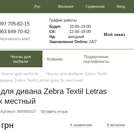
Сравнение
Рус
Желания
Вход
График работы:
097 705-62-15
Будні:
10:00–19:00
063 649-70-42
Сб:
12:00–18:00
Мой заказ
Нд:
вихідний
Перезвонить вам?
Замовлення Online:
24/7
Чехлы для
Подарочные
Коврики
мебели
сертификаты
Чехлы для мебели
Чехлы для мебели Zebra Textil
ивана Zebra Textil Letras gray 3х местный
для дивана Zebra Textil Letras
3х местный
Артикул: 805450317
Оставить отзыв
 грн
К сравнению
В желания