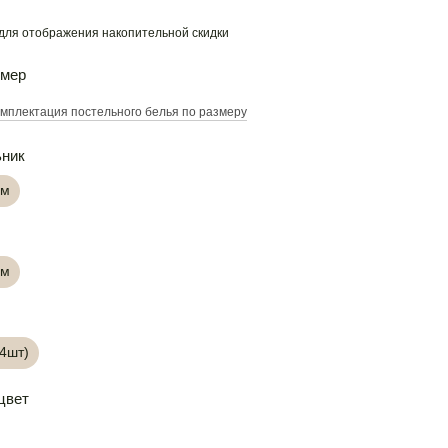
для отображения накопительной скидки
змер
мплектация постельного белья по размеру
ьник
см
см
(4шт)
цвет