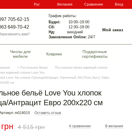
Сравнение
Рус
Желания
Вход
График работы:
097 705-62-15
Будні:
10:00–19:00
063 649-70-42
Сб:
12:00–18:00
Мой заказ
Нд:
вихідний
Перезвонить вам?
Замовлення Online:
24/7
Чехлы для
Подарочные
Коврики
мебели
сертификаты
пальня
⭐ Постельное белье
Постельное белье вареный хлопок
лье вареный хлопок Love You
льё Love You хлопок Горчица/Антрацит, Горчичный, 50х70см (4шт), Евро,
40х260 см
льное бельё Love You хлопок
ца/Антрацит Евро 200х220 см
Артикул: m018015
Оставить отзыв
 грн
4 515 грн
К сравнению
В желания