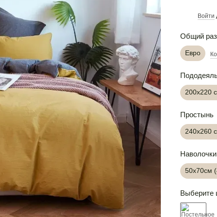
Войти
%
Общий ра
Евро
Ко
Пододеял
200х220 
Простынь
240х260 
Наволочки
50х70см 
Выберите 