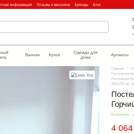
ктная информация
Отзывы о магазине
Бренды
Блог
фикаты качества
ьный
Одежда для
Ванная
Кухня
Ароматы
тиль
дома
Главная
С
Постельное бе
Постельное бе
200х220 см, 2
Посте
Горчи
В наличии
4 064