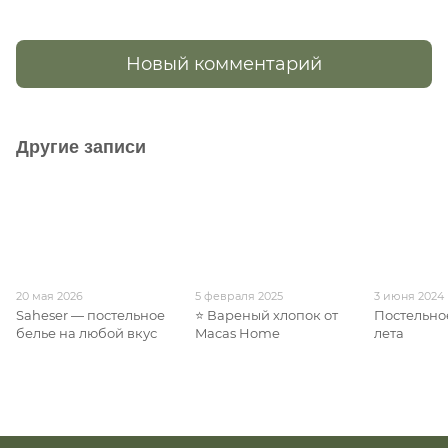
Новый комментарий
Другие записи
20 мая 2026
5 февраля 2025
3 июня 2024
Saheser — постельное
⭐ Вареный хлопок от
Постельно
белье на любой вкус
Macas Home
лета