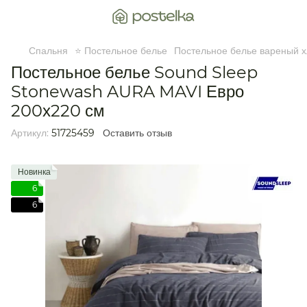
Спальня
⭐ Постельное белье
Постельное белье вареный х
Постельное белье Sound Sleep
Stonewash AURA MAVI Евро
200х220 см
Артикул:
51725459
Оставить отзыв
Новинка
6
6