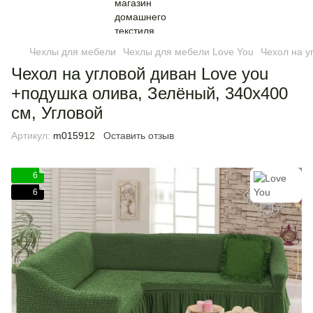
Чехлы для мебели
Чехлы для мебели Love You
Чехол на у
Чехол на угловой диван Love you
+подушка олива, Зелёный, 340х400
см, Угловой
Артикул:
m015912
Оставить отзыв
6
6