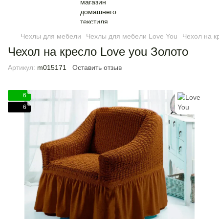
Чехлы для мебели
Чехлы для мебели Love You
Чехол на к
Чехол на кресло Love you Золото
Артикул:
m015171
Оставить отзыв
6
6