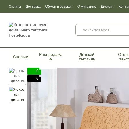
Перейти к основному контенту
Оплата
Доставка
Обмен и возврат
О магазине
Дисконт
Конта
Пользовательское соглашение
Договор публичной оферты
Серти
Распродажа
Детский
Отел
Спальня
🔥
текстиль
текс
6
6