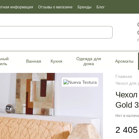
ктная информация
Отзывы о магазине
Бренды
Блог
фикаты качества
ьный
Одежда для
Ванная
Кухня
Ароматы
тиль
дома
Главная
Чехол для 
Чехол
Gold 
Нет в налич
2 405