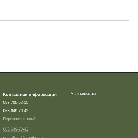
Мы в соцсетях
Контактная информация
097 705-62-15
063 649-70-42
Перезвонить вам?
063 649-70-42
postelkaa@gmail.com