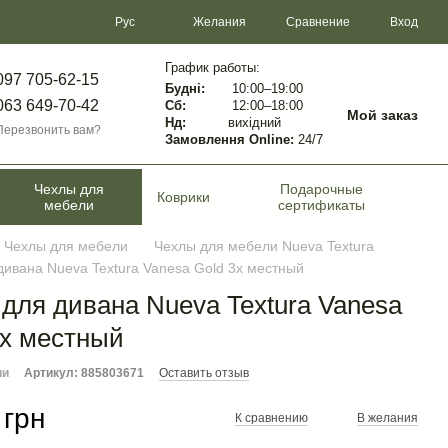
Сравнение
Рус
Желания
Вход
График работы:
097 705-62-15
Будні:
10:00–19:00
063 649-70-42
Сб:
12:00–18:00
Мой заказ
Нд:
вихідний
Перезвонить вам?
Замовлення Online:
24/7
Чехлы для
Подарочные
Коврики
мебели
сертификаты
Чехлы для мебели
Чехлы для мебели Nueva Textura
дивана Nueva Textura Vanesa Gold 3х местный
 для дивана Nueva Textura Vanesa
3х местный
ии
Артикул: 885803671
Оставить отзыв
 грн
К сравнению
В желания