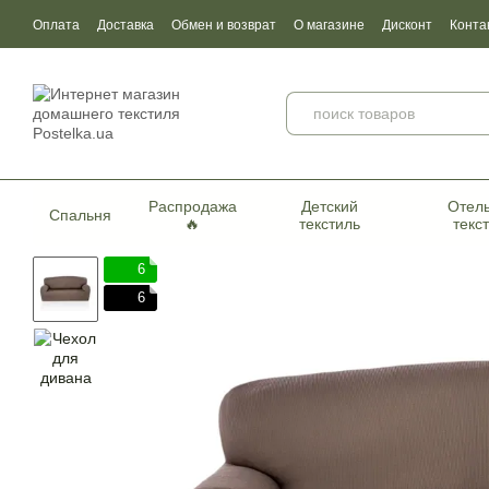
Перейти к основному контенту
Оплата
Доставка
Обмен и возврат
О магазине
Дисконт
Конта
Пользовательское соглашение
Договор публичной оферты
Серти
Распродажа
Детский
Отел
Спальня
🔥
текстиль
текс
6
6