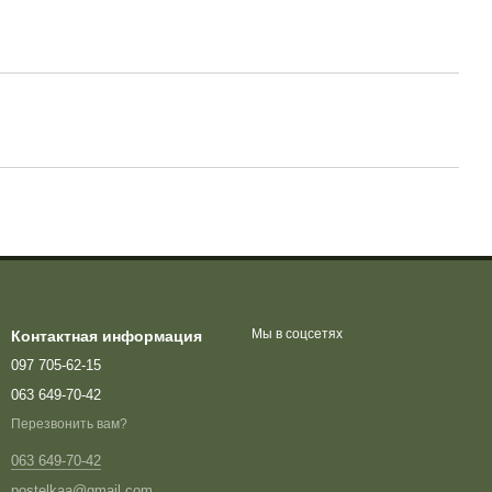
Мы в соцсетях
Контактная информация
097 705-62-15
063 649-70-42
Перезвонить вам?
063 649-70-42
postelkaa@gmail.com