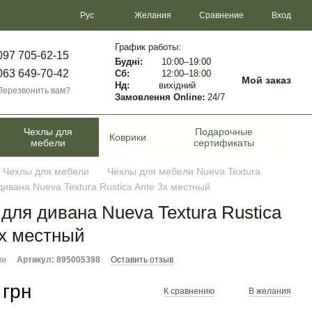
Сравнение
Рус
Желания
Вход
График работы:
097 705-62-15
Будні:
10:00–19:00
063 649-70-42
Сб:
12:00–18:00
Мой заказ
Нд:
вихідний
Перезвонить вам?
Замовлення Online:
24/7
Чехлы для
Подарочные
Коврики
мебели
сертификаты
Чехлы для мебели
Чехлы для мебели Nueva Textura
дивана Nueva Textura Rustica Ante 3х местный
 для дивана Nueva Textura Rustica
3х местный
ии
Артикул: 895005398
Оставить отзыв
 грн
К сравнению
В желания