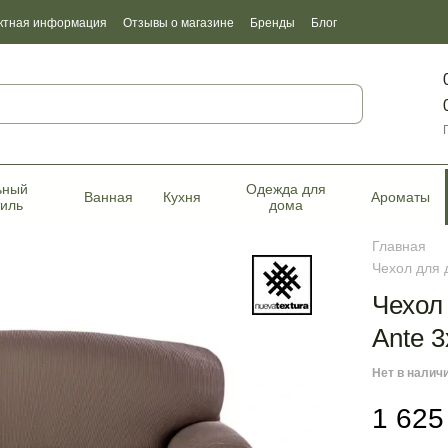
ктная информация
Отзывы о магазине
Бренды
Блог
фикаты качества
ьный
Одежда для
Ванная
Кухня
Ароматы
тиль
дома
Главная
Чехол для 
Чехол
Ante 
Нет в налич
1 625