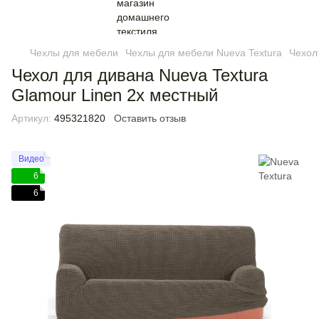
Чехлы для мебели
Чехлы для мебели Nueva Textura
Чехол
Чехол для дивана Nueva Textura
Glamour Linen 2х местный
Артикул:
495321820
Оставить отзыв
Видео
6
6