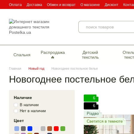
Перейти к основному контенту
Оплата
Доставка
Обмен и возврат
О магазине
Дисконт
Конта
Пользовательское соглашение
Договор публичной оферты
Серти
Распродажа
Детский
Отел
Спальня
🔥
текстиль
текс
Главная
Новый год
Новогоднее постельное белье
Новогоднее постельное бе
Наличие
6
В наличии
6
Нет в наличии
Різдво
Цвет
Светится в темноте