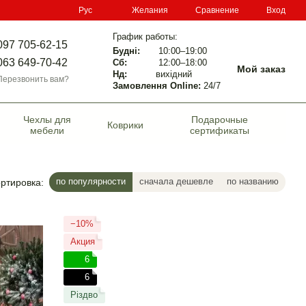
Сравнение
Рус
Желания
Вход
График работы:
097 705-62-15
Будні:
10:00–19:00
063 649-70-42
Сб:
12:00–18:00
Мой заказ
Нд:
вихідний
Перезвонить вам?
Замовлення Online:
24/7
Чехлы для
Подарочные
Коврики
мебели
сертификаты
по популярности
сначала дешевле
по названию
ртировка:
−10%
Акция
6
6
Різдво