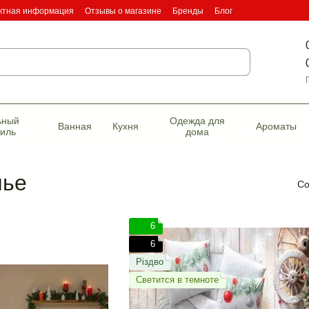
ктная информация
Отзывы о магазине
Бренды
Блог
фикаты качества
ьный
Одежда для
Ванная
Кухня
Ароматы
тиль
дома
лье
Со
6
6
Різдво
Светится в темноте