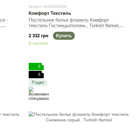
Артикул: kt12334215169
Комфорт Текстиль
ce -
Постельное белье фланель Комфорт
,
текстиль Гостинцы/полинь , Turkish flannel,
Белый, 50х70см (2шт), Полуторный, 145х215
2 332 грн
Купить
см, 145х220 см
В наличии
6
6
Різдво