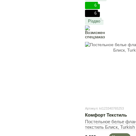
6
6
Різдво
Артикул: kt123340765253
Комфорт Текстиль
Постельное белье фла
текстиль Блиск, Turkish
50х70см (2шт), Полутор