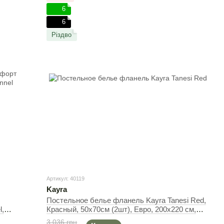
6
6
Різдво
Артикул: 40119
Kayra
Постельное белье фланель Kayra Tanesi Red,
l,
Красный, 50х70см (2шт), Евро, 200х220 см,
ый,
240х260 см
3 036 грн