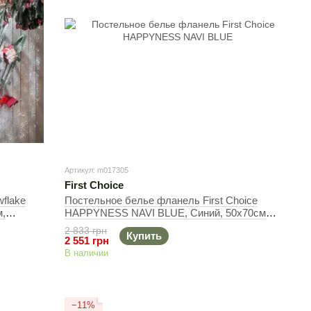
Артикул: m017305
First Choice
flake
Постельное белье фланель First Сhoice
м,
HAPPYNESS NAVI BLUE, Cиний, 50х70см
(2шт), Евро, 200х220 см, 240х260 см
2 833 грн
Купить
2 551 грн
В наличии
−11%