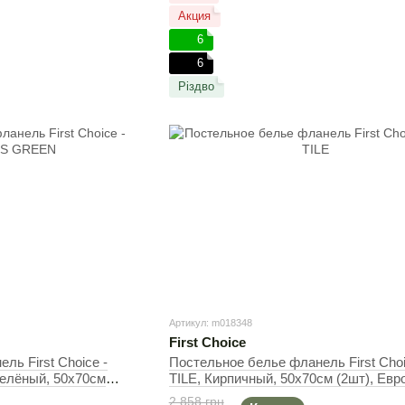
Акция
6
6
Різдво
Артикул: m018348
First Choice
ль First Сhoice -
Постельное белье фланель First Сh
лёный, 50х70см
TILE, Кирпичный, 50х70см (2шт), Евро
, 240х260 см
200х220 см, 240х260 см
2 858 грн