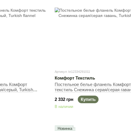
Артикул: kt12334291011
Комфорт Текстиль
нель Комфорт
Постельное белье фланель Комфорт
я/серый, Turkish
текстиль Снежинка серая/серая гаван
145х215 см, 145х220 см
Turkish flannel, 50х70см (2шт), Полут
2 332 грн
Купить
145х215 см, 145х220 см
В наличии
Новинка