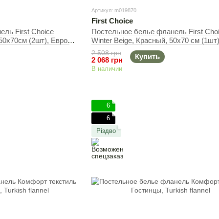
Артикул: m019870
First Choice
ль First Сhoice
Постельное белье фланель First Сhoi
0х70см (2шт), Евро,
Winter Beige, Красный, 50х70 см (1шт)
Полуторный, 160х220 см, 180х240 см
2 508 грн
Купить
2 068 грн
В наличии
6
6
Різдво