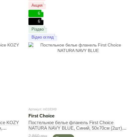
Акция
6
6
Різдво
Відео огляд
Артикул: m018349
First Choice
oice KOZY
Постельное белье фланель First Сhoice
,
NATURA NAVY BLUE, Cиний, 50х70см (2шт),
Евро, 200х220 см, 240х260 см
2 860 грн