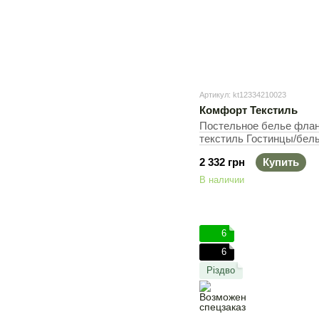
Артикул: kt12334210023
Комфорт Текстиль
Постельное белье фла
текстиль Гостинцы/белый 
50х70см (2шт), Полутор
2 332 грн
Купить
145х220 см
В наличии
6
6
Різдво