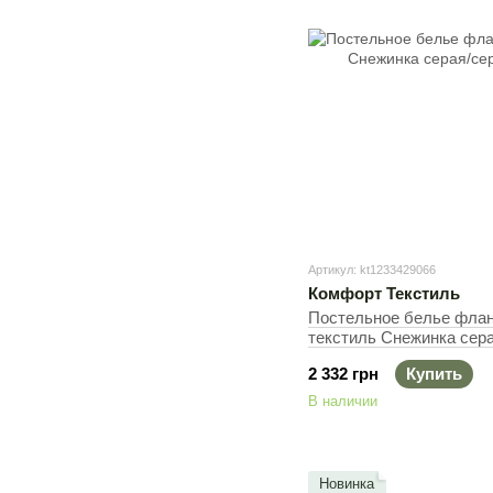
Артикул: kt1233429066
Комфорт Текстиль
Постельное белье фла
текстиль Снежинка сера
flannel, 50х70см (2шт), 
2 332 грн
Купить
В наличии
Новинка