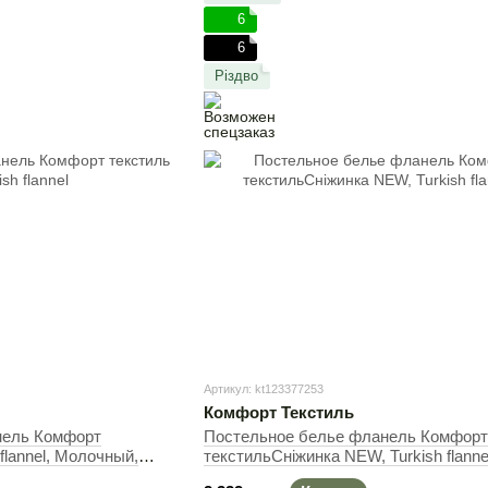
6
6
Різдво
Артикул: kt123377253
Комфорт Текстиль
нель Комфорт
Постельное белье фланель Комфорт
 flannel, Молочный,
текстильСніжинка NEW, Turkish flanne
ный, 145х215 см,
Молочный, 50х70см (2шт), Полуторн