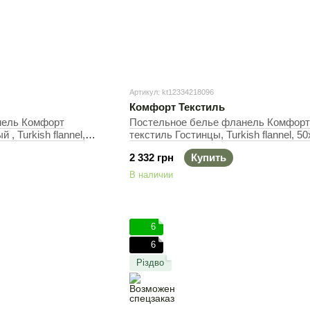
Артикул: kt12334218096
Комфорт Текстиль
нель Комфорт
Постельное белье фланель Комфорт
, Turkish flannel,
текстиль Гостинцы, Turkish flannel, 5
ный, 145х215 см,
(2шт), Полуторный, 145х215 см, 145х
2 332 грн
Купить
В наличии
6
6
Різдво