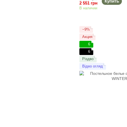
Купить
2 551 грн
В наличии
−9%
Акция
6
6
Різдво
Відео огляд