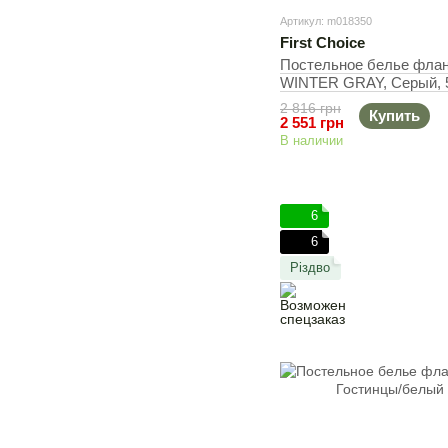
Артикул: m018350
First Choice
Постельное белье флане
WINTER GRAY, Cерый, 5
200х220 см, 240х260 см
2 816 грн
Купить
2 551 грн
В наличии
6
6
Різдво