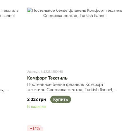
Артикул: kt12334290460
Комфорт Текстиль
Постельное белье фланель Комфорт
ь,
текстиль Снежинка желтая, Turkish flannel,
орный,
50х70см (2шт), 145х215 см, 145х220 см
2 332 грн
Купить
В наличии
−14%