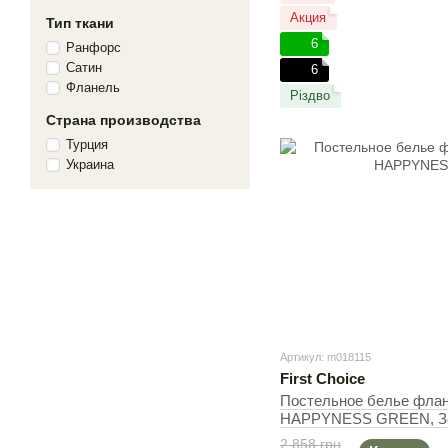
Акция
Тип ткани
6
Ранфорс
Сатин
6
Фланель
Різдво
Страна производства
Турция
Украина
Артикул: m018115
First Choice
Постельное белье флане
HAPPYNESS GREEN, Зе
(2шт), Евро, 200х220 см
2 858 грн