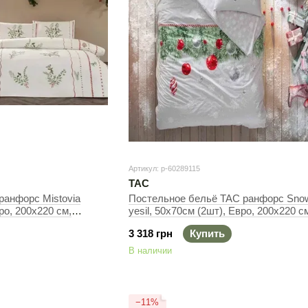
Артикул: р-60289115
TAC
ранфорс Mistovia
Постельное бельё TAC ранфорс Snow
ро, 200х220 см,
yesil, 50х70см (2шт), Евро, 200х220 с
240х260 см
3 318 грн
Купить
В наличии
−11%