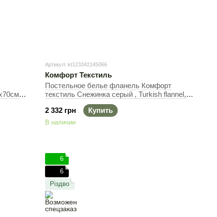
Артикул: kt123342145066
Комфорт Текстиль
Постельное белье фланель Комфорт
0х70см
текстиль Снежинка серый , Turkish flannel,
220 см
50х70см (2шт), 145х215 см, 145х220 см
2 332 грн
Купить
В наличии
6
6
Різдво