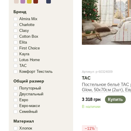
Бренд
Almira Mix
Charlotte
Clasy
Cotton Box
Elita
First Choice
Kayra
Lotus Home
TAC
Комфорт Текстиль
Артикул: p-60324009
TAC
Общий размер
Постельное бельё TAC 
Полуторный
Glow, 50х70см (2шт), Ев
Двуспальный
240х260 см
3 318 грн
Купить
Евро
Евро-макси
В наличии
Семейный
Материал
Хлопок
−11%