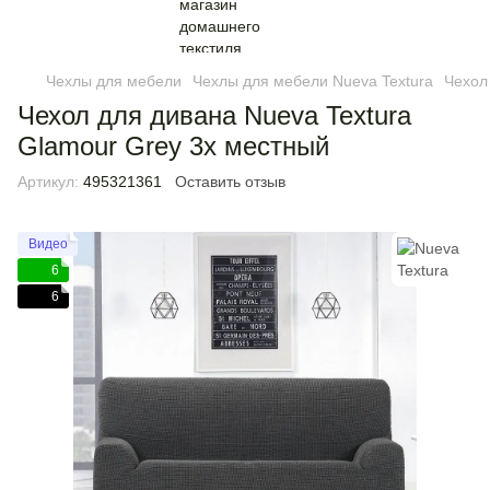
Чехлы для мебели
Чехлы для мебели Nueva Textura
Чехол
Чехол для дивана Nueva Textura
Glamour Grey 3х местный
Артикул:
495321361
Оставить отзыв
Видео
6
6