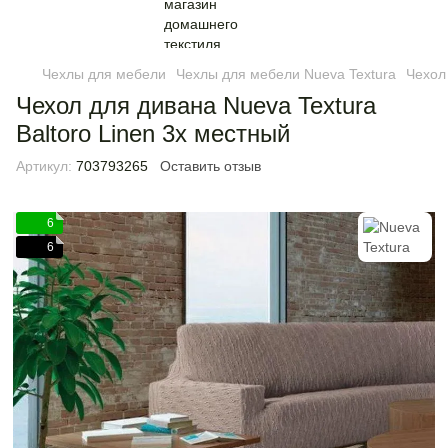
Чехлы для мебели
Чехлы для мебели Nueva Textura
Чехол 
Чехол для дивана Nueva Textura
Baltoro Linen 3х местный
Артикул:
703793265
Оставить отзыв
6
6