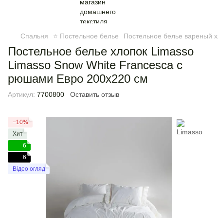
Спальня
⭐ Постельное белье
Постельное белье вареный х
Постельное белье хлопок Limasso
Limasso Snow White Francesca с
рюшами Евро 200х220 см
Артикул:
7700800
Оставить отзыв
−10%
Хит
6
6
Відео огляд