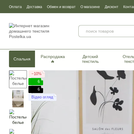
Перейти к основному контенту
Оплата
Доставка
Обмен и возврат
О магазине
Дисконт
Конта
Пользовательское соглашение
Договор публичной оферты
Серти
Распродажа
Детский
Отел
Спальня
🔥
текстиль
текс
−10%
6
6
Відео огляд