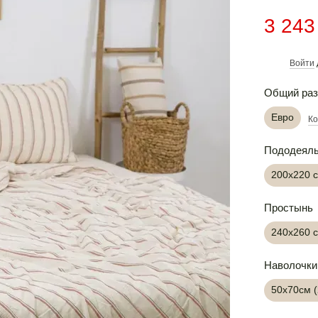
3 243
Войти
%
Общий ра
Евро
Ко
Пододеял
200х220 
Простынь
240х260 
Наволочки
50х70см 