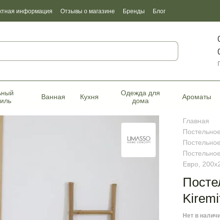
ктная информация
Отзывы о магазине
Бренды
Блог
фикаты качества
ьный
Одежда для
Ванная
Кухня
Ароматы
тиль
дома
Главная
Постельное
Постельное
Постельное
Евро, 200х
Посте
Kiremi
Нет в налич