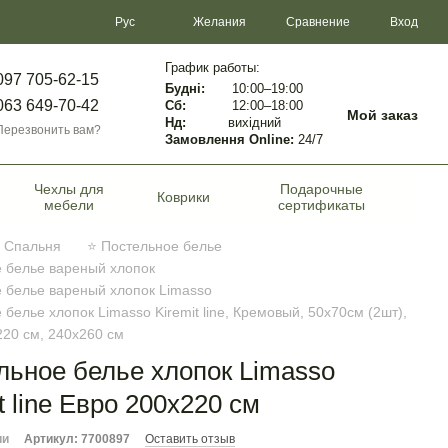
Сравнение
Рус
Желания
Вход
График работы:
097 705-62-15
Будні:
10:00–19:00
063 649-70-42
Сб:
12:00–18:00
Мой заказ
Нд:
вихідний
Перезвонить вам?
Замовлення Online:
24/7
Чехлы для
Подарочные
Коврики
мебели
сертификаты
Спальня
⭐ Постельное белье
 белье вареный хлопок
 белье вареный хлопок Limasso
 белье хлопок Limasso Kiremit line, Кремовый, 50х70см (2шт),
220 см, 240х260 см
льное белье хлопок Limasso
t line Евро 200х220 см
ии
Артикул: 7700897
Оставить отзыв