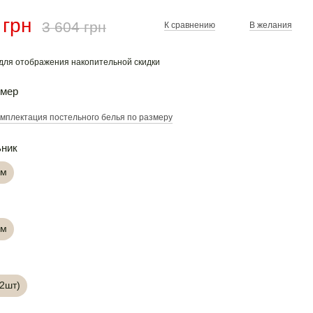
 грн
3 604 грн
К сравнению
В желания
для отображения накопительной скидки
змер
мплектация постельного белья по размеру
ьник
см
см
(2шт)