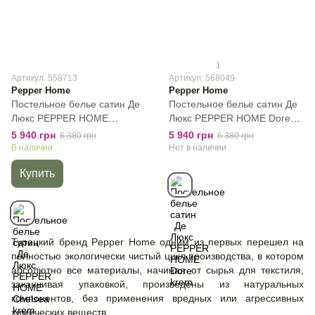
1
Артикул: 558713
Артикул: 568049
Pepper Home
Pepper Home
Постельное белье сатин Де
Постельное белье сатин Де
Люкс PEPPER HOME
Люкс PEPPER HOME Dore
Chelsea krem, Белый,
krem, Белый, 50х70см (4шт),
5 940 грн
5 940 грн
6 380 грн
6 380 грн
50х70см (4шт), Евро,
Евро, 200х220 см, 240х260
В наличии
Нет в наличии
200х220 см, 240х260 см
см
Купить
Турецкий бренд Pepper Home одним из первых перешел на
полностью экологически чистый цикл производства, в котором
абсолютно все материалы, начиная от сырья для текстиля,
заканчивая упаковкой, произведены из натуральных
компонентов, без применения вредных или агрессивных
химических веществ.