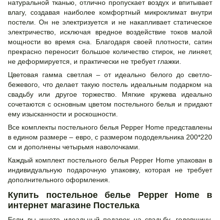
натуральной тканью, отлично пропускает воздух и впитывает
влагу, создавая наиболее комфортный микроклимат внутри
постели. Он не электризуется и не накапливает статическое
электричество, исключая вредное воздействие токов малой
мощности во время сна. Благодаря своей плотности, сатин
прекрасно переносит большое количество стирок, не линяет,
не деформируется, и практически не требует глажки.
Цветовая гамма светлая – от идеально белого до светло-
бежевого, что делает такую постель идеальным подарком на
свадьбу или другое торжество. Мягкие кружева идеально
сочетаются с основным цветом постельного белья и придают
ему изысканности и роскошности.
Все комплекты постельного белья Pepper Home представлены
в едином размере – евро, с размером пододеяльника 200*220
см и дополнены четырьмя наволочками.
Каждый комплект постельного белья Pepper Home упакован в
индивидуальную подарочную упаковку, которая не требует
дополнительного оформления.
Купить постельное белье Pepper Home в
интернет магазине Постелька
Если вы ищете идеальный подарок на свадьбу, годовщину,