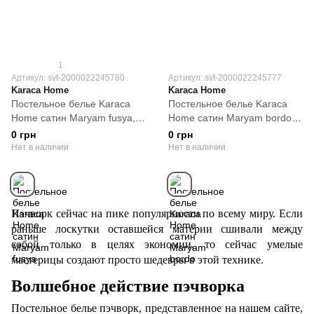
1
Артикул: svt-2000022245760
Артикул: svt-2000022245777
Karaca Home
Karaca Home
Постельное белье Karaca
Постельное белье Karaca
Home сатин Maryam fusya,
Home сатин Maryam bordo,
Фуксия, 50х70см (2шт),
Бордовый, 50х70см (2шт),
0 грн
0 грн
Евро, 200х220 см, 240х260
Евро, 200х220 см, 240х260
Нет в наличии
Нет в наличии
см
см
Пэчворк сейчас на пике популярности по всему миру. Если
раньше лоскутки оставшейся материи сшивали между
собой только в целях экономии, то сейчас умелые
мастерицы создают просто шедевры в этой технике.
Волшебное действие пэчворка
Постельное белье пэчворк, представленное на нашем сайте,