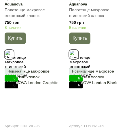
Aquanova
Aquanova
Полотенце махровое
Полотенце махровое
египетский хлопок
египетский хлопок
AQUANOVA London Calla,
AQUANOVA London Linen,
750 грн
750 грн
Лиловый, 30х50 см, Для рук
Бежевый, 30х50 см, Для рук
В наличии
В наличии
Купить
Купить
Новинка
Новинка
6
6
6
6
Артикул: LONTWG-96
Артикул: LONTWG-09