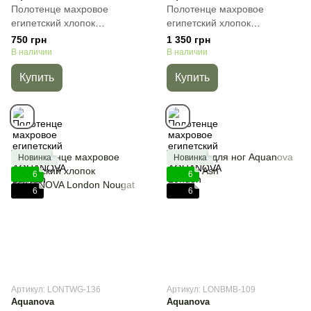
Полотенце махровое
Полотенце махровое
египетский хлопок
египетский хлопок
AQUANOVA London Ash,
AQUANOVA London White,
750 грн
1 350 грн
Кофейный, 30х50 см, Для
Белый, 55х100 см, Для лица
В наличии
В наличии
рук
Купить
Купить
Новинка
Новинка
6
6
6
6
Артикул: LONTWG-136
Артикул: LONBMB-109
Aquanova
Aquanova