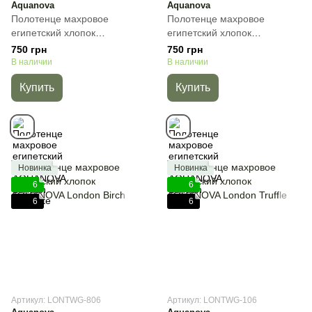
Aquanova
Aquanova
Полотенце махровое
Полотенце махровое
египетский хлопок
египетский хлопок
AQUANOVA London Graphite,
AQUANOVA London Black,
750 грн
750 грн
Тёмно-серый, 30х50 см, Для
Черный, 30х50 см, Для рук
В наличии
В наличии
рук
Купить
Купить
Новинка
Новинка
6
6
6
6
Артикул: LONTWG-806
Артикул: LONTWG-106