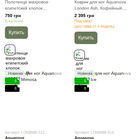
Полотенце махровое
Коврик для ног Aquanova
египетский хлопок
London Ash, Кофейный,
AQUANOVA London Nougat,
60х60 см, 1, Квадратная
750 грн
2 395 грн
Бежевый, 30х50 см, Для рук
В наличии
Под заказ
(доставка от 4 недель)
Купить
Купить
Новинка
Новинка
6
6
6
6
Артикул: LONBMB-122
Артикул: LONBMB-916
Aquanova
Aquanova