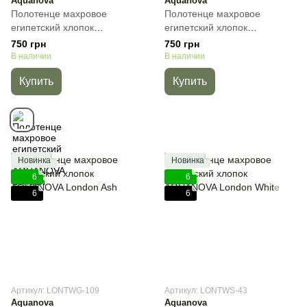
Aquanova
Aquanova
Полотенце махровое
Полотенце махровое
египетский хлопок
египетский хлопок
AQUANOVA London Birch,
AQUANOVA London Truffle,
750 грн
750 грн
Бежевый, 30х50 см, Для рук
30х50 см, Для рук
В наличии
В наличии
Купить
Купить
Новинка
Новинка
6
6
6
6
Артикул: LONTWG-109
Артикул: LONTWS-43
Aquanova
Aquanova