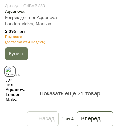
Артикул: LONBMB-883
Aquanova
Коврик для ног Aquanova
London Malva, Мальва,
60х60 см, 1, Квадратная
2 395 грн
Под заказ
(доставка от 4 недель)
Купить
Показать еще 21 товар
Назад
Вперед
1
из 4