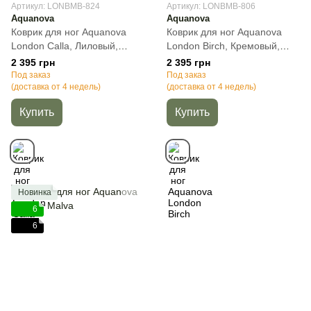
Артикул: LONBMB-824
Артикул: LONBMB-806
Aquanova
Aquanova
Коврик для ног Aquanova
Коврик для ног Aquanova
London Calla, Лиловый,
London Birch, Кремовый,
60х60 см, 1, Квадратная
60х60 см, 1, Квадратная
2 395 грн
2 395 грн
Под заказ
Под заказ
(доставка от 4 недель)
(доставка от 4 недель)
Купить
Купить
Новинка
6
6