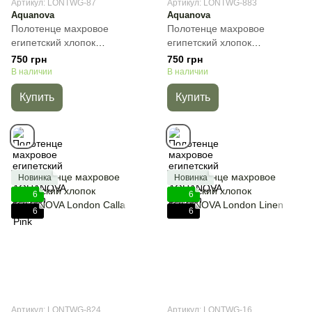
Артикул: LONTWG-87
Артикул: LONTWG-883
Aquanova
Aquanova
Полотенце махровое
Полотенце махровое
египетский хлопок
египетский хлопок
AQUANOVA London Dusty
AQUANOVA London Malva,
750 грн
750 грн
Pink, Розовый, 30х50 см, Для
Мальва, 30х50 см, Для рук
В наличии
В наличии
рук
Купить
Купить
Новинка
Новинка
6
6
6
6
Артикул: LONTWG-824
Артикул: LONTWG-16