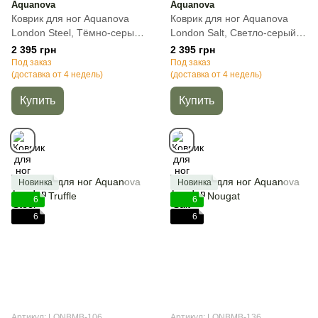
Aquanova
Aquanova
Коврик для ног Aquanova
Коврик для ног Aquanova
London Steel, Тёмно-серый,
London Salt, Светло-серый,
60х60 см, 1, Квадратная
60х60 см, 1, Квадратная
2 395 грн
2 395 грн
Под заказ
Под заказ
(доставка от 4 недель)
(доставка от 4 недель)
Купить
Купить
Новинка
Новинка
6
6
6
6
Артикул: LONBMB-106
Артикул: LONBMB-136