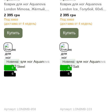
Коврик для ног Aquanova
Коврик для ног Aquanova
London Mimosa, Жёлтый,
London Ice, Голубой, 60х60
60х60 см, 1, Квадратная
см, 1, Квадратная
2 395 грн
2 395 грн
Под заказ
Под заказ
(доставка от 4 недель)
(доставка от 4 недель)
Купить
Купить
Новинка
Новинка
6
6
6
6
Артикул: LONBMB-958
Артикул: LONBMB-103