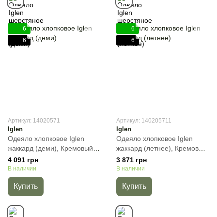
6
6
6
6
Артикул: 14020571
Артикул: 140205711
Iglen
Iglen
Одеяло хлопковое Iglen
Одеяло хлопковое Iglen
жаккард (деми), Кремовый,
жаккард (летнее), Кремовый,
Полуторный, 140х205 см,
Полуторный, 140х205 см,
4 091 грн
3 871 грн
450 г
450 г
В наличии
В наличии
Купить
Купить