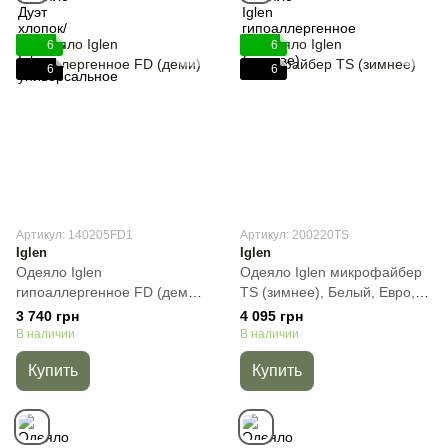
6
6
6
6
Артикул: 140205FD1
Артикул: 200220TS
Iglen
Iglen
Одеяло Iglen
Одеяло Iglen микрофайбер
гипоаллергенное FD (деми),
TS (зимнее), Белый, Евро,
Белый, Полуторный,
200х220 см, 1320 г
3 740 грн
4 095 грн
140х205 см, 580 г
В наличии
В наличии
Купить
Купить