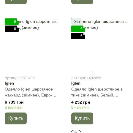
6
Хит
6
6
6
1
Артикул: 2202405
Артикул: 1402056
Iglen
Iglen
Одеяло Iglen шерстяное
Одеяло Iglen шерстяное в
жаккард (зимнее), Евро-
тике (зимнее), Белый,
макси, 220х240 см, 2700 г
Полуторный, 140х205 см,
6 739 грн
4 252 грн
1500 г
В наличии
В наличии
Купить
Купить