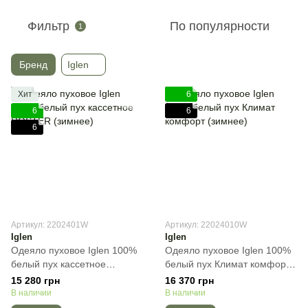
Фильтр
По популярности
1
Бренд
Iglen
Хит
6
6
6
6
Артикул: 2202401W
Артикул: 22024010W
Iglen
Iglen
Одеяло пуховое Iglen 100%
Одеяло пуховое Iglen 100%
белый пух кассетное
белый пух Климат комфорт
ROSTER (зимнее), Белый,
(зимнее), Белый, Евро-
15 280 грн
16 370 грн
Евро-макси, 220х240 см,
макси, 220х240 см, 1600 г
В наличии
В наличии
1600 г