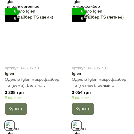
6
6
6
6
Артикул: 140205TS1
Артикул: 140205TS11
Iglen
Iglen
Одеяло Iglen микрофайбер
Одеяло Iglen микрофайбер
TS (деми), Белый,
TS (летнее), Белый,
Полуторный, 140х205 см,
Полуторный, 140х205 см,
3 208 грн
3 054 грн
570 г
400 г
В наличии
В наличии
Купить
Купить