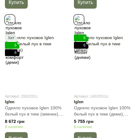
Купить
Купить
Хит
6
6
6
6
Артикул: 2002201с
Артикул: 14020511с
Iglen
Iglen
Одеяло пуховое Iglen 100%
Одеяло пуховое Iglen 100%
белый пух в тике (зимнее),
белый пух в тике (деми),
Белый, Евро, 200х220 см,
Белый, Полуторный,
8 672 грн
5 755 грн
1300 г
140х205 см, 750 г
В наличии
В наличии