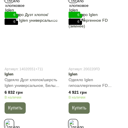
6
6
6
6
Артикул: 14020551+711
Артикул: 200220FD
Iglen
Iglen
Одеяло Дуэт хлопок/шерсть
Одеяло Iglen
Iglen универсальное, Белый,
гипоаллергенное FD
Полуторный, 140х205 см,
(зимнее), Белый, Евро,
6 832 грн
4 921 грн
1250 г
200х220 см, 1320 г
В наличии
В наличии
Купить
Купить