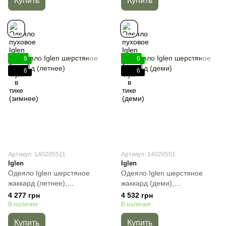
Купить
Купить
6
6
6
6
Артикул: 140205511
Артикул: 14020551
Iglen
Iglen
Одеяло Iglen шерстяное
Одеяло Iglen шерстяное
жаккард (летнее),
жаккард (деми),
Полуторный, 140х205 см,
Полуторный, 140х205 см,
4 277 грн
4 532 грн
450 г
800 г
В наличии
В наличии
Купить
Купить