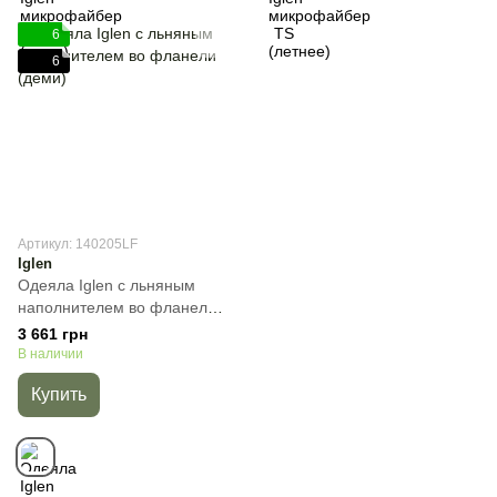
6
6
Артикул: 140205LF
Iglen
Одеяла Iglen с льняным
наполнителем во фланели
(деми), Коричневый,
3 661 грн
Полуторный, 140х205 см,
В наличии
800 г
Купить