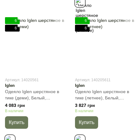
6
6
6
6
Артикул: 14020561
Артикул: 140205611
Iglen
Iglen
Одеяло Iglen шерстяное в
Одеяло Iglen шерстяное в
тике (деми), Белый,
тике (летнее), Белый,
Полуторный, 140х205 см,
Полуторный, 140х205 см,
4 083 грн
3 827 грн
800 г
450 г
В наличии
В наличии
Купить
Купить