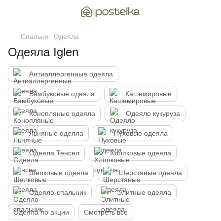
Спальня
Одеяла
Одеяла Iglen
Антиаллергенные одеяла
Бамбуковые одеяла
Кашемировые
Конопляные одеяла
Одеяло кукуруза
Льняные одеяла
Пуховые одеяла
Одеяла Тенсел
Хлопковые одеяла
Шелковые одеяла
Шерстяные одеяла
Одеяло-спальник
Элитные одеяла
Одеяла по акции
Смотреть все