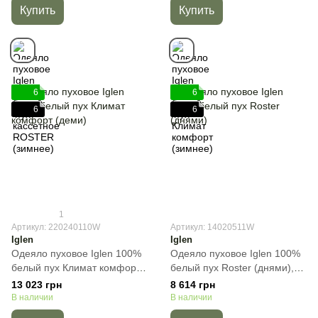
Купить
Купить
6
6
6
6
1
Артикул: 220240110W
Артикул: 14020511W
Iglen
Iglen
Одеяло пуховое Iglen 100%
Одеяло пуховое Iglen 100%
белый пух Климат комфорт
белый пух Roster (днями),
(деми), Белый, Евро-макси,
Белый, Полуторный,
13 023 грн
8 614 грн
220х240 см, 900 г
140х205 см, 650г
В наличии
В наличии