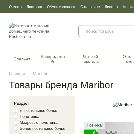
Перейти к основному контенту
Оплата
Доставка
Обмен и возврат
О магазине
Дисконт
Конта
Пользовательское соглашение
Договор публичной оферты
Серти
Распродажа
Детский
Отел
Спальня
🔥
текстиль
текс
Главная
Maribor
Товары бренда Maribor
Раздел
⭐ Постельное белье
Полотенца
Махровые полотенца
Новинка
Белое постельное белье
6