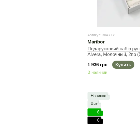
Артикул: 30430-k
Maribor
Подарунковий набір рушн
Alvera, Молочный, 2пр (
Набор
1 936 грн
Купить
В наличии
Новинка
Хит
6
6