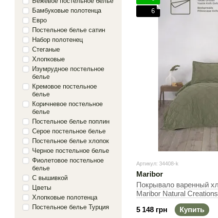
Бежевое постельное белье
Бамбуковые полотенца
6
Евро
Постельное белье сатин
Набор полотенец
Стеганые
Хлопковые
Изумрудное постельное
белье
Кремовое постельное
белье
Коричневое постельное
белье
Постельное белье поплин
Серое постельное белье
Постельное белье хлопок
Черное постельное белье
Фиолетовое постельное
Артикул: 34408-k
белье
Maribor
С вышивкой
Покрывало варенный хл
Цветы
Maribor Natural Creation
Хлопковые полотенца
Евро, 240х260 см, 50х7
Постельное белье Турция
5 148 грн
Купить