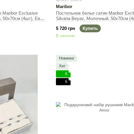
Артикул: 41445-k
Maribor
 Maribor Exclusive
Постельное белье сатин Maribor Excl
, 50х70см (4шт), Евро,
Silvana Beyaz, Молочный, 50х70см (4
Евро, 200х220 см, 240х260 см
5 720 грн
Купить
В наличии
Новинка
Хит
6
6