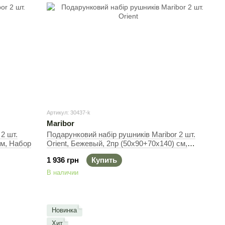
Артикул: 30437-k
Maribor
2 шт.
Подарунковий набір рушників Maribor 2 шт.
см, Набор
Orient, Бежевый, 2пр (50х90+70х140) см,
Набор
1 936 грн
Купить
В наличии
Новинка
Хит