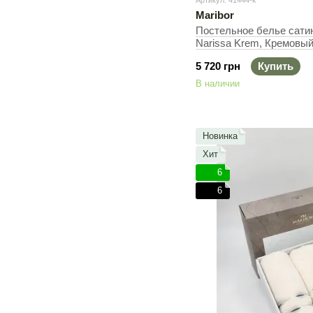
Артикул: 41444-k
Maribor
Постельное белье сатин
Narissa Krem, Кремовый
200х220 см, 240х260 см
5 720 грн
Купить
В наличии
Новинка
Хит
6
6