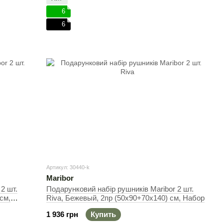
6
6
Артикул: 30440-k
Maribor
2 шт.
Подарунковий набір рушників Maribor 2 шт.
см,
Riva, Бежевый, 2пр (50х90+70х140) см, Набор
1 936 грн
Купить