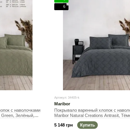
6
Артикул: 34405-k
Maribor
опок с наволочками
Покрывало варенный хлопок с навол
s Green, Зелёный,
Maribor Natural Creations Antrasit, Тём
0см (2шт)
серый, Евро, 240х260 см, 50х70см (2
5 148 грн
Купить