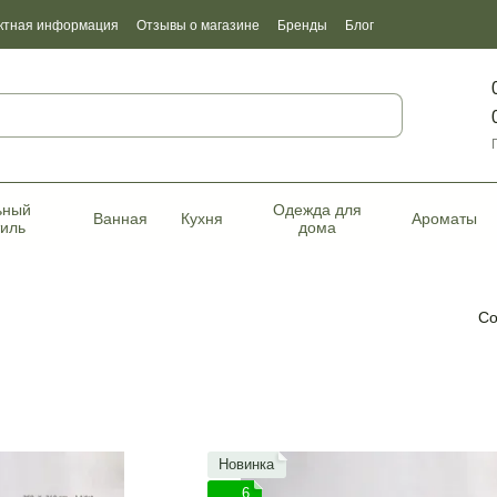
ктная информация
Отзывы о магазине
Бренды
Блог
фикаты качества
ьный
Одежда для
Ванная
Кухня
Ароматы
тиль
дома
Со
Новинка
6