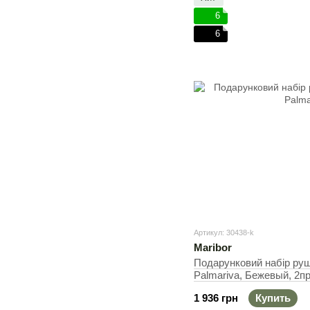
6
6
Артикул: 30438-k
Maribor
Подарунковий набір рушн
Palmariva, Бежевый, 2пр
Набор
1 936 грн
Купить