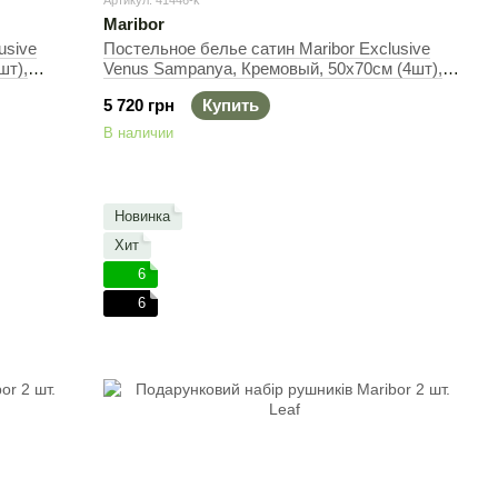
Артикул: 41446-k
Maribor
usive
Постельное белье сатин Maribor Exclusive
шт),
Venus Sampanya, Кремовый, 50х70см (4шт),
Евро, 200х220 см, 240х260 см
5 720 грн
Купить
В наличии
Новинка
Хит
6
6