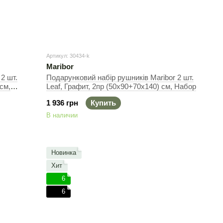
Артикул: 30434-k
Maribor
2 шт.
Подарунковий набір рушників Maribor 2 шт.
см,
Leaf, Графит, 2пр (50х90+70х140) см, Набор
1 936 грн
Купить
В наличии
Новинка
Хит
6
6