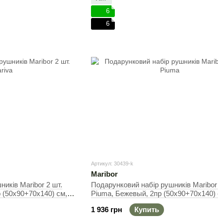
6
6
Артикул: 30439-k
Maribor
иків Maribor 2 шт.
Подарунковий набір рушників Maribor 
 (50х90+70х140) см,
Piuma, Бежевый, 2пр (50х90+70х140) 
Набор
1 936 грн
Купить