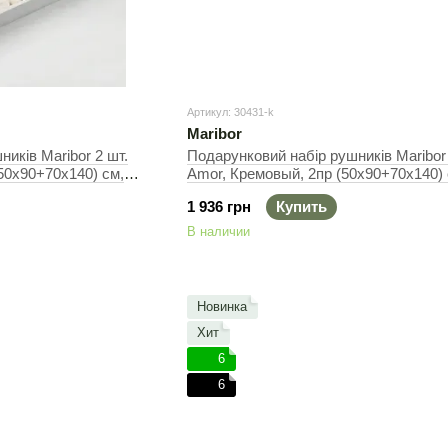
Артикул: 30431-k
Maribor
иків Maribor 2 шт.
Подарунковий набір рушників Maribor 
50х90+70х140) см,
Amor, Кремовый, 2пр (50х90+70х140) 
Набор
1 936 грн
Купить
В наличии
Новинка
Хит
6
6