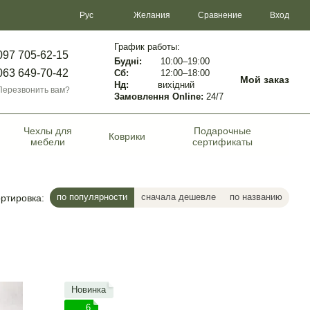
Сравнение
Рус
Желания
Вход
График работы:
097 705-62-15
Будні:
10:00–19:00
063 649-70-42
Сб:
12:00–18:00
Мой заказ
Нд:
вихідний
Перезвонить вам?
Замовлення Online:
24/7
Чехлы для
Подарочные
Коврики
мебели
сертификаты
по популярности
сначала дешевле
по названию
ртировка:
Новинка
6