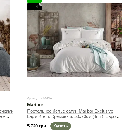
6
Артикул: 41443-k
Maribor
очками
Постельное белье сатин Maribor Exclusive
но-
Lapis Krem, Кремовый, 50х70см (4шт), Евро,
шт)
200х220 см, 240х260 см
5 720 грн
Купить