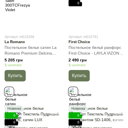
6
Артикул: m019268
Артикул: m016791
La Romano
First Choice
Постельное белье сатин La
Постельное бельё ранфорс
Romano Premium Delcina
First Choice - LAYLA VIZON,
Berry, Лиловый, 50х70см
Лиловый, 50х70см (2шт)
5 205 грн
2 490 грн
(2шт) 70х70см (2шт), Евро,
70х70см (2шт), Евро,
В наличии
В наличии
200х220 см, 240х260 см
200х220 см, 240х260 см
Купить
Купить
Новинка
Новинка
6
6
6
6