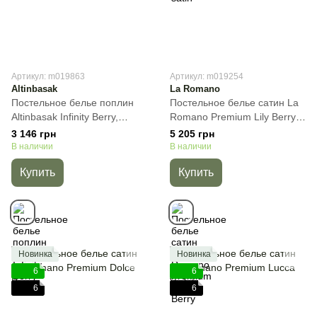
Артикул: m019863
Артикул: m019254
Altinbasak
La Romano
Постельное белье поплин
Постельное белье сатин La
Altinbasak Infinity Berry,
Romano Premium Lily Berry,
Баклажан, 50х70см (4шт),
Лиловый, 50х70см (2шт)
3 146 грн
5 205 грн
Евро, 200х220 см, 240х260
70х70см (2шт), Евро,
В наличии
В наличии
см
200х220 см, 240х260 см
Купить
Купить
Новинка
Новинка
6
6
6
6