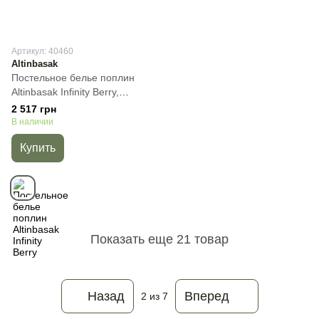
Артикул: 40460
Altinbasak
Постельное белье поплин
Altinbasak Infinity Berry,
Баклажан, 50х70см (2шт),
2 517 грн
Полуторный, 160х220 см,
В наличии
100х200 см (на резинке)
Купить
Показать еще 21 товар
Назад
Вперед
2
из 7