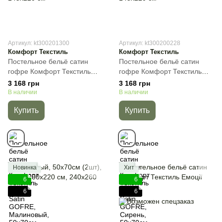
Артикул: kt300201300
Артикул: kt300200228
Комфорт Текстиль
Комфорт Текстиль
Постельное бельё сатин
Постельное бельё сатин
гофре Комфорт Текстиль
гофре Комфорт Текстиль
S2015, Satin GOFRE,
S3011, Satin GOFRE,
3 168 грн
3 168 грн
Малиновый, 50х70см (2шт),
Сирень, 50х70см (2шт),
В наличии
В наличии
Полуторный, 145х215 см,
Полуторный, 145х215 см,
Купить
Купить
145х220 см
145х220 см
Новинка
Хит
6
6
6
6