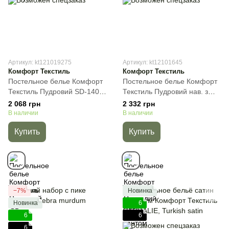
Артикул: kt121019275
Артикул: kt12101645
Комфорт Текстиль
Комфорт Текстиль
Постельное белье Комфорт
Постельное белье Комфорт
Текстиль Пудровий SD-1406,
Текстиль Пудровий нав. з
сатин LUX, Пудра, 50х70см
кантом SD-1406, сатин LUX,
2 068 грн
2 332 грн
(2шт), Полуторный, 145х215
Пудра, 50х70см (2шт),
В наличии
В наличии
см, 145х220 см
Полуторный, 145х215 см,
Купить
Купить
145х220 см
−7%
Новинка
Новинка
6
6
6
6