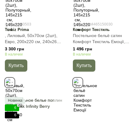
Артикул: 40503
Артикул: kt4465150030
Turkiz Prima
Комфорт Текстиль
, Лиловый, 50х70см (2шт),
Постельное бельё сатин
Евро, 200х220 см, 240х260
Комфорт Текстиль Емоції,
см
Лиловый, 50х70см (2шт),
3 300 грн
1 496 грн
Полуторный, 145х215 см,
В наличии
В наличии
145х220 см
Купить
Купить
Новинка
6
6