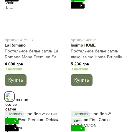
6
Артикул: 41592-k
Артикул: 40816
La Romano
Issimo HOME
Постельное белье сатин La
Постельное белье сатин
Romano Mona Premium Satin
люкс Issimo Home Brunelle,
300TCFrezya Violet,
50х70см (4шт), Евро,
4 690 грн
5 236 грн
Лиловый, 50х70см (4шт),
200х220 см, 240х260 см
В наличии
В наличии
Евро, 200х220 см, 240х260
Купить
Купить
см
Новинка
Новинка
6
Хит
6
6