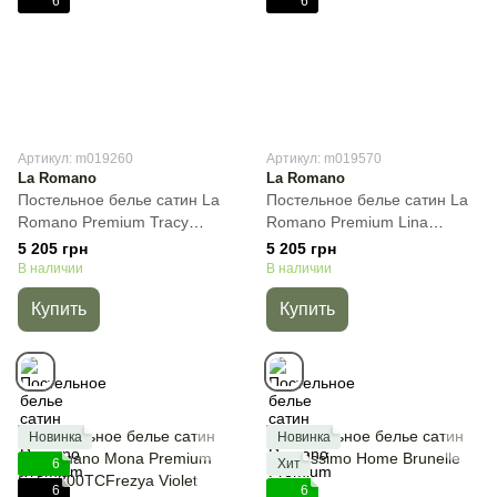
6
6
Артикул: m019260
Артикул: m019570
La Romano
La Romano
Постельное белье сатин La
Постельное белье сатин La
Romano Premium Tracy
Romano Premium Lina
Violet Lila, Лиловый, 50х70см
Green, Зелёный, 50х70см
5 205 грн
5 205 грн
(2шт) 70х70см (2шт), Евро,
(2шт) 70х70см (2шт), Евро,
В наличии
В наличии
200х220 см, 240х260 см
200х220 см, 240х260 см
Купить
Купить
Новинка
Новинка
6
Хит
6
6