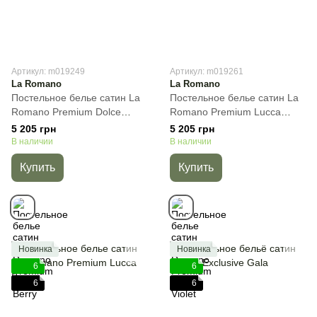
Артикул: m019249
Артикул: m019261
La Romano
La Romano
Постельное белье сатин La
Постельное белье сатин La
Romano Premium Dolce
Romano Premium Lucca
Berry, Лиловый, 50х70см
Violet, Лиловый, 50х70см
5 205 грн
5 205 грн
(2шт) 70х70см (2шт), Евро,
(2шт) 70х70см (2шт), Евро,
В наличии
В наличии
200х220 см, 240х260 см
200х220 см, 240х260 см
Купить
Купить
Новинка
Новинка
6
6
6
6