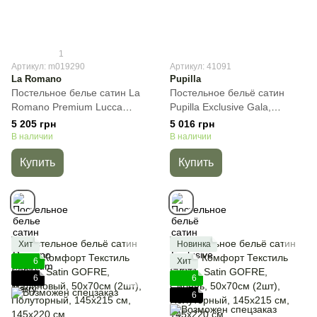
1
Артикул: m019290
Артикул: 41091
La Romano
Pupilla
Постельное белье сатин La
Постельное бельё сатин
Romano Premium Lucca
Pupilla Exclusive Gala,
Berry, Сирень, 50х70см
Кремовый, 50х70см (4шт),
5 205 грн
5 016 грн
(2шт) 70х70см (2шт), Евро,
Евро, 200х220 см, 240х260
В наличии
В наличии
200х220 см, 240х260 см
см
Купить
Купить
Хит
Новинка
6
Хит
6
6
6