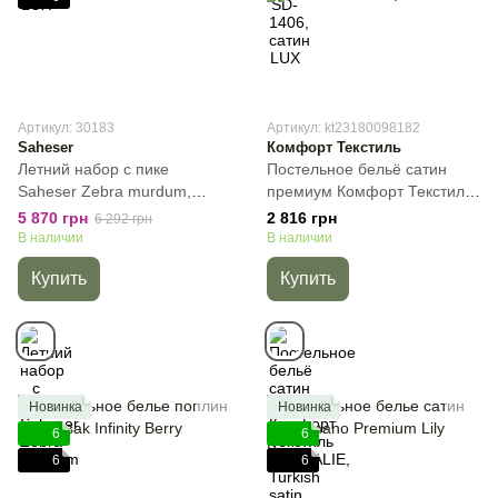
Артикул: 30183
Артикул: kt23180098182
Saheser
Комфорт Текстиль
Летний набор с пике
Постельное бельё сатин
Saheser Zebra murdum,
премиум Комфорт Текстиль
Лиловый, 50х70см (4шт),
CAUDALIE, Turkish satin,
5 870 грн
2 816 грн
6 292 грн
Евро, 240х260 см, 240х260
Лиловый, 50х70см (2шт),
В наличии
В наличии
см
Полуторный, 145х215 см,
Купить
Купить
145х220 см
Новинка
Новинка
6
6
6
6