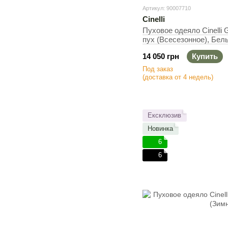
Артикул: 90007710
Cinelli
Пуховое одеяло Cinelli 
пух (Всесезонное), Бел
140х200 см, 390 г
14 050 грн
Купить
Под заказ
(доставка от 4 недель)
Ексклюзив
Новинка
6
6