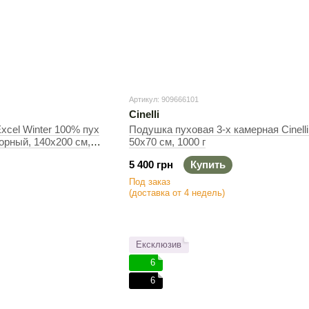
Артикул: 909666101
Cinelli
Excel Winter 100% пух
Подушка пуховая 3-х камерная Cinelli
орный, 140х200 см,
50х70 см, 1000 г
5 400 грн
Купить
Под заказ
(доставка от 4 недель)
Ексклюзив
6
6