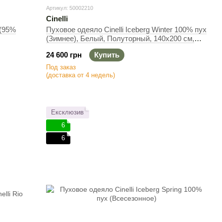
Артикул: 50002210
Cinelli
 (95%
Пуховое одеяло Cinelli Iceberg Winter 100% пух
(Зимнее), Белый, Полуторный, 140х200 см,
600 г
24 600 грн
Купить
Под заказ
(доставка от 4 недель)
Ексклюзив
6
6