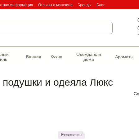
ктная информация
Отзывы о магазине
Бренды
Блог
фикаты качества
ьный
Одежда для
Ванная
Кухня
Ароматы
тиль
дома
е подушки и одеяла Люкс
Со
Ексклюзив