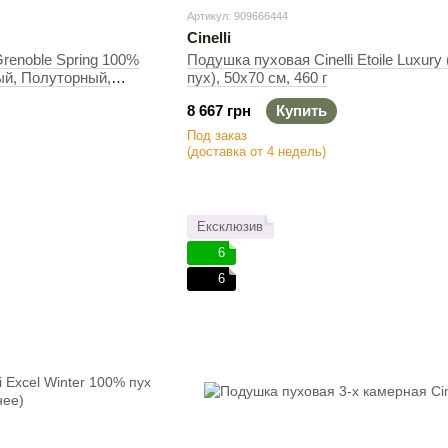
Артикул: 909666444
Cinelli
Grenoble Spring 100%
Подушка пуховая Cinelli Etoile Luxury
ый, Полуторный,
пух), 50х70 см, 460 г
8 667 грн
Купить
Под заказ
(доставка от 4 недель)
Ексклюзив
6
6