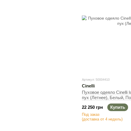
Артикул: 50004410
Cinelli
Пуховое одеяло Cinelli
пух (Летнее), Белый, П
см, 290 г
22 250 грн
Купить
Под заказ
(доставка от 4 недель)