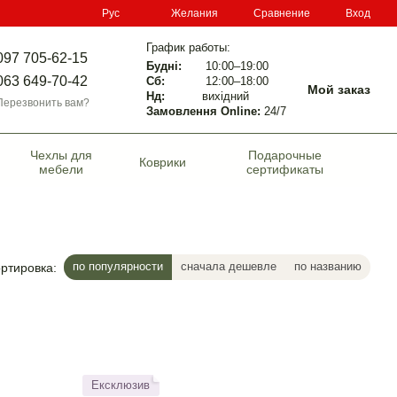
Сравнение
Рус
Желания
Вход
График работы:
097 705-62-15
Будні:
10:00–19:00
063 649-70-42
Сб:
12:00–18:00
Мой заказ
Нд:
вихідний
Перезвонить вам?
Замовлення Online:
24/7
Чехлы для
Подарочные
Коврики
мебели
сертификаты
по популярности
сначала дешевле
по названию
ртировка:
Ексклюзив