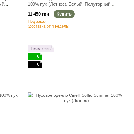
ый,
100% пух (Летнее), Белый, Полуторный,
140х200 см, 300 г
11 450 грн
Купить
Под заказ
(доставка от 4 недель)
Ексклюзив
6
6