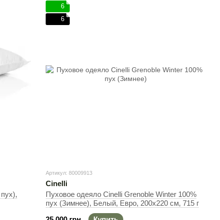
6
6
Артикул: 80009913
Cinelli
пух),
Пуховое одеяло Cinelli Grenoble Winter 100%
пух (Зимнее), Белый, Евро, 200х220 см, 715 г
25 000 грн
Купить