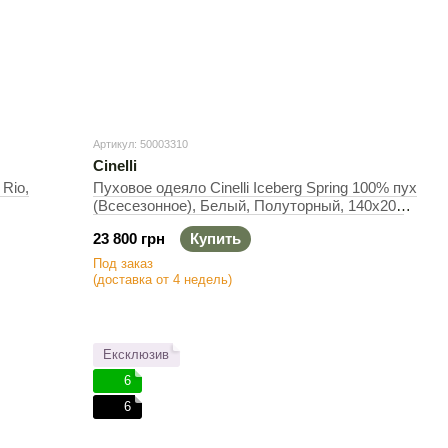
Артикул: 50003310
Cinelli
 Rio,
Пуховое одеяло Cinelli Iceberg Spring 100% пух
(Всесезонное), Белый, Полуторный, 140х200
см, 500 г
23 800 грн
Купить
Под заказ
(доставка от 4 недель)
Ексклюзив
6
6