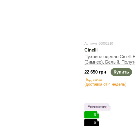
Артикул: 60002210
Cinelli
Пуховое одеяло Cinelli 
(Зимнее), Белый, Полут
600 г
22 650 грн
Купить
Под заказ
(доставка от 4 недель)
Ексклюзив
6
6