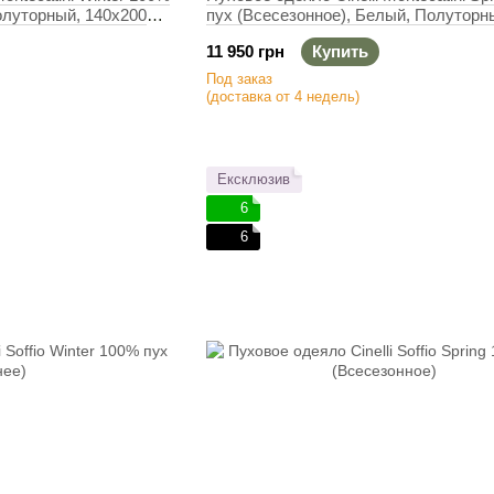
олуторный, 140х200
пух (Всесезонное), Белый, Полуторн
140х200 см, 380 г
11 950 грн
Купить
Под заказ
(доставка от 4 недель)
Ексклюзив
6
6