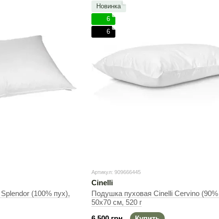
Новинка
6
6
Артикул: 909666445
Cinelli
 Splendor (100% пух),
Подушка пуховая Cinelli Cervino (90% 
50х70 см, 520 г
6 500 грн
Купить