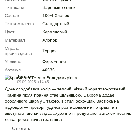
Тип ткани
Вареный хлопок
Состав
100% Хлопок
Тип комплекта
Стандартный
Цвет
Коралловый
Материал
Хлопок
Страна
Турция
производства
Упаковка
Фирменная
Артикул
40636
Тетяна
09.09.2025 в 14:45
Дуже сподобався колір — теплий, ніжний коралово-рожевий.
Тканина після прання стає щільнішою. Бахрома додає
особливого шарму... такого, в стилі бохо-шик. Застібка на
підковдрі — прозорі гудзики розташовані не по краю, а з
відступом, що виглядає акуратно і продумано. Загалом постіль
легка, романтична і затишна.
Ответить