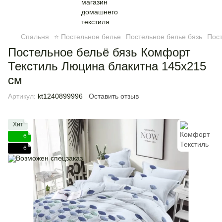
Спальня
⭐ Постельное белье
Постельное белье бязь
Пост
Постельное бельё бязь Комфорт
Текстиль Люцина блакитна 145х215
см
Артикул:
kt1240899996
Оставить отзыв
Хит
6
6