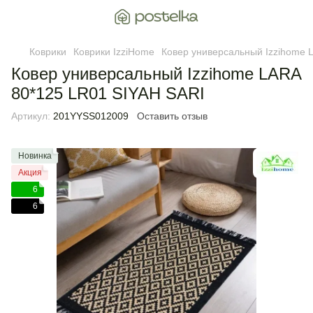
Коврики
Коврики IzziHome
Ковер универсальный Izzihome 
Ковер универсальный Izzihome LARA
80*125 LR01 SIYAH SARI
Артикул:
201YYSS012009
Оставить отзыв
Новинка
Акция
6
6