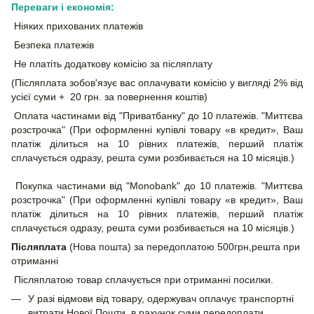
Переваги і економія:
Ніяких прихованих платежів
Безпека платежів
Не платіть додаткову комісію за післяплату
(Післяплата зобов'язує вас оплачувати комісію у вигляді 2% від
усієї суми + 20 грн. за повернення коштів)
Оплата частинами від "Приватбанку" до 10 платежів. "Миттєва
розстрочка" (При оформленні купівлі товару «в кредит», Ваш
платіж ділиться на 10 рівних платежів, перший платіж
сплачується одразу, решта суми розбивається на 10 місяців.)
Покупка частинами від "Monobank" до 10 платежів. "Миттєва
розстрочка" (При оформленні купівлі товару «в кредит», Ваш
платіж ділиться на 10 рівних платежів, перший платіж
сплачується одразу, решта суми розбивається на 10 місяців.)
Післяплата
(Нова пошта) за передоплатою 500грн,решта при
отриманні
Післяплатою товар сплачується при отриманні посилки.
У разі відмови від товару, одержувач оплачує транспортні
витрати Нової Пошти, в рахунок суми передоплати.