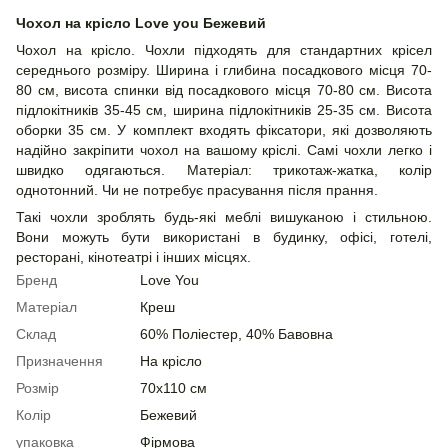
Чохол на крісло Love you Бежевий
Чохол на крісло. Чохли підходять для стандартних крісел
середнього розміру. Ширина і глибина посадкового місця 70-
80 см, висота спинки від посадкового місця 70-80 см. Висота
підлокітників 35-45 см, ширина підлокітників 25-35 см. Висота
оборки 35 см. У комплект входять фіксатори, які дозволяють
надійно закріпити чохол на вашому кріслі. Самі чохли легко і
швидко одягаються. Матеріал: трикотаж-жатка, колір
однотонний. Чи не потребує прасування після прання.
Такі чохли зроблять будь-які меблі вишуканою і стильною.
Вони можуть бути використані в будинку, офісі, готелі,
ресторані, кінотеатрі і інших місцях.
Бренд
Love You
Матеріал
Креш
Склад
60% Поліестер, 40% Бавовна
Призначення
На крісло
Розмір
70x110 см
Колір
Бежевий
упаковка
Фірмова